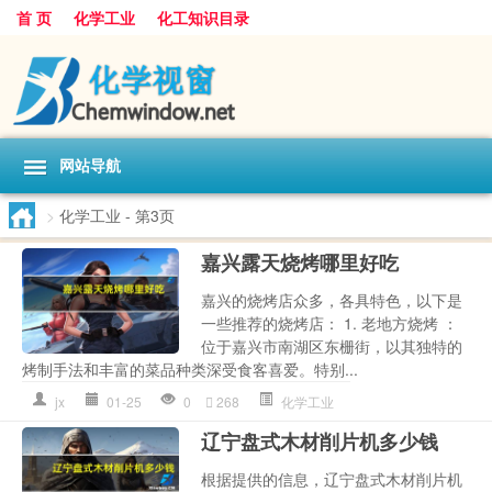
首 页
化学工业
化工知识目录
网站导航
>
化学工业
- 第3页
嘉兴露天烧烤哪里好吃
嘉兴的烧烤店众多，各具特色，以下是
一些推荐的烧烤店： 1. 老地方烧烤 ：
位于嘉兴市南湖区东栅街，以其独特的
烤制手法和丰富的菜品种类深受食客喜爱。特别...
jx
01-25
0
268
化学工业
辽宁盘式木材削片机多少钱
根据提供的信息，辽宁盘式木材削片机