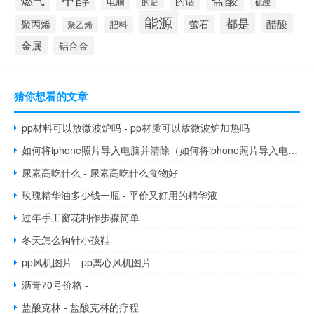
燃气
的话
电脑
的是
硫酸
能源
都是
醋酸
聚丙烯
萤石
肥料
聚乙烯
金属
铝合金
猜你想看的文章
pp材料可以放微波炉吗 - pp材质可以放微波炉加热吗
如何将iphone照片导入电脑并清除（如何将iphone照片导入电脑）
尿素高吃什么 - 尿素高吃什么食物好
玫瑰精华油多少钱一瓶 - 平价又好用的精华液
过年手工窗花制作步骤简单
冬天怎么钩针小孩鞋
pp风机图片 - pp离心风机图片
沥青70号价格 -
盐酸克林 - 盐酸克林的疗程