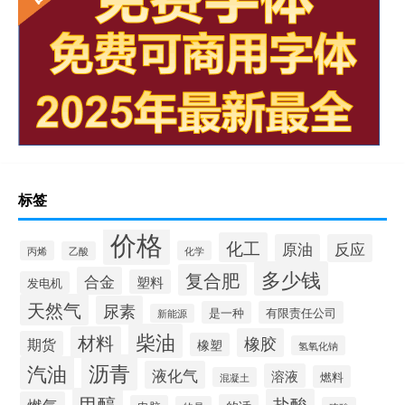
标签
价格
化工
原油
反应
丙烯
化学
乙酸
多少钱
复合肥
合金
塑料
发电机
天然气
尿素
是一种
有限责任公司
新能源
柴油
材料
橡胶
期货
橡塑
氢氧化钠
沥青
汽油
液化气
溶液
燃料
混凝土
甲醇
盐酸