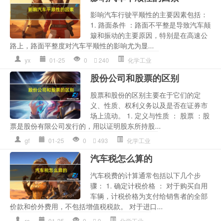
影响汽车行驶平顺性的主要因素包括：
1. 路面条件 ：路面不平整是导致汽车颠
簸和振动的主要原因，特别是在高速公
路上，路面平整度对汽车平顺性的影响尤为显...
yx
01-25
0
240
化学工业
股份公司和股票的区别
股票和股份的区别主要在于它们的定
义、性质、权利义务以及是否在证券市
场上流动。 1. 定义与性质 ： 股票 ：股
票是股份有限公司发行的，用以证明股东所持股...
gf
01-25
0
493
化学工业
汽车税怎么算的
汽车税费的计算通常包括以下几个步
骤： 1. 确定计税价格 ： 对于购买自用
车辆，计税价格为支付给销售者的全部
价款和价外费用，不包括增值税税款。 对于进口...
rc
01-25
0
0
化学工业