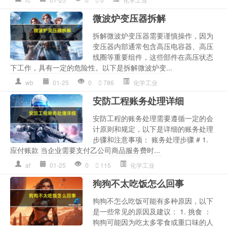
微波炉变压器拆解
拆解微波炉变压器需要谨慎操作，因为
变压器内部通常包含高压电容器、高压
线圈等重要组件，这些部件在高压状态
下工作，具有一定的危险性。以下是拆解微波炉变...
wb
01-25
0
786
化学工业
安防工程账务处理详细
安防工程的账务处理需要遵循一定的会
计原则和规定，以下是详细的账务处理
步骤和注意事项： 账务处理步骤 # 1.
应付账款 当企业需要支付乙公司商品服务费时...
af
01-25
0
115
化学工业
狗狗不太吃饭怎么回事
狗狗不怎么吃饭可能有多种原因，以下
是一些常见的原因及建议： 1. 挑食 ：
狗狗可能因为吃太多零食或重口味的人