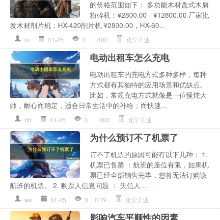
的价格范围如下： 多功能木材盘式木屑
粉碎机：¥2800.00 - ¥12800.00 厂家批
发木材削片机：HX-420削片机 ¥2800.00，HX-60...
ln
01-25
0
800
化学工业
电动出租车怎么充电
电动出租车的充电方式多种多样，每种
方式都有其独特的应用场景和优缺点。
比如，常规充电方式就像是一位慢炖大
师，耐心而稳定，适合日常生活中的补给；而快速...
dd
01-25
0
883
化学工业
为什么预订不了机票了
订不了机票的原因可能有以下几种： 1.
机票已售罄 ：航班的座位有限，如果机
票已经全部销售完毕，您将无法订购该
航班的机票。 2. 购票人信息问题 ： 失信人...
ws
01-25
0
79
化学工业
影响汽车平顺性的因素