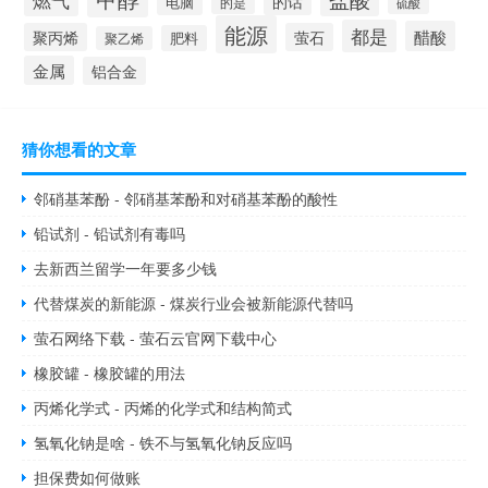
燃气
的话
电脑
的是
硫酸
能源
都是
醋酸
聚丙烯
萤石
肥料
聚乙烯
金属
铝合金
猜你想看的文章
邻硝基苯酚 - 邻硝基苯酚和对硝基苯酚的酸性
铅试剂 - 铅试剂有毒吗
去新西兰留学一年要多少钱
代替煤炭的新能源 - 煤炭行业会被新能源代替吗
萤石网络下载 - 萤石云官网下载中心
橡胶罐 - 橡胶罐的用法
丙烯化学式 - 丙烯的化学式和结构简式
氢氧化钠是啥 - 铁不与氢氧化钠反应吗
担保费如何做账