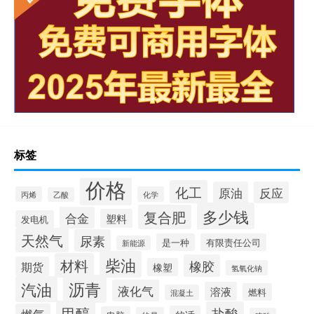
标签
价格
化工
原油
反应
丙烯
化学
乙酸
多少钱
复合肥
合金
塑料
发电机
天然气
尿素
是一种
有限责任公司
新能源
柴油
材料
橡胶
期货
橡塑
氢氧化钠
沥青
汽油
液化气
溶液
燃料
混凝土
甲醇
盐酸