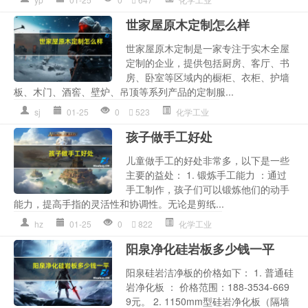
世家屋原木定制怎么样
世家屋原木定制是一家专注于实木全屋
定制的企业，提供包括厨房、客厅、书
房、卧室等区域内的橱柜、衣柜、护墙
板、木门、酒窖、壁炉、吊顶等系列产品的定制服...
sj
01-25
0
523
化学工业
孩子做手工好处
儿童做手工的好处非常多，以下是一些
主要的益处： 1. 锻炼手工能力 ：通过
手工制作，孩子们可以锻炼他们的动手
能力，提高手指的灵活性和协调性。无论是剪纸...
hz
01-25
0
822
化学工业
阳泉净化硅岩板多少钱一平
阳泉硅岩洁净板的价格如下： 1. 普通硅
岩净化板 ： 价格范围：188-3534-669
9元。 2. 1150mm型硅岩净化板（隔墙