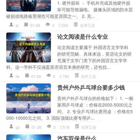
1. 硬件损坏 ： 手机外壳或其他硬件损
坏可能导致漏电。 摄像头区域的防水层
破损或电路板受潮也可能是原因之一。 2. 充...
sj
01-26
0
254
化学工业
论文阅读是什么专业
论文阅读主要属于 外国语言文学学科
的研究范畴。具体来说，英语论文的研
究属于文学门类下的外国语言文学学
科。这一学科不仅涵盖英语语言本身的研究，还包括...
lw
01-26
0
784
化学工业
贵州户外乒乓球台要多少钱
贵州户外乒乓球台的价格如下： 1. 一般
家用乒乓球桌 ：价格在2000-5000元之
间。 2. 专业乒乓球比赛用桌 ：价格在5
000-10000元之间。 3. 国际顶级比赛专用乒...
gz
01-26
0
518
化学工业
汽车双保是什么