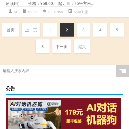
吊顶用） ： 价格：¥56.00。 起订量：≥5平方米...
yr
01-25
0
953
化学工业
首页
上一页
1
2
3
4
5
6
下一页
尾页
☚
公告