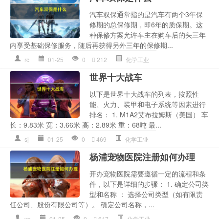
汽车双保通常指的是汽车有两个3年保
修期的总保修期，即6年的质保期。这
种保修方案允许车主在购车后的头三年
内享受基础保修服务，随后再获得另外三年的保修期...
rc
01-25
0
212
化学工业
世界十大战车
以下是世界十大战车的列表，按照性
能、火力、装甲和电子系统等因素进行
排名： 1. M1A2艾布拉姆斯（美国） 车
长：9.83米 宽：3.66米 高：2.89米 重：68吨 最...
sj
01-25
0
469
化学工业
杨浦宠物医院注册如何办理
开办宠物医院需要遵循一定的流程和条
件，以下是详细的步骤： 1. 确定公司类
型和名称 ： 选择公司类型（如有限责
任公司、股份有限公司等）。 确定公司名称，...
yp
01-25
0
647
化学工业