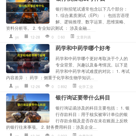
银行秋招笔试通常包含以下几个部分：
1. 综合素质测试（EPI） ： 包括言语理
解、逻辑推理、数字运算、思维策略、
资料分析等。 2. 专业知识测试 ： 涉及金融...
yx
12-28
0
60
文章列表
药学和中药学哪个好考
药学和中药学哪个更好考取决于个人的
专业背景、兴趣以及备考情况。以下是
药学和中药学考试难度的对比： 1. 考试
内容差异 ： 药学 ：侧重于化学和生物学知识...
yx
12-26
0
892
化学工业
银行询证要带什么科目
银行询证函涉及的科目主要包括： 1. 银
行存款科目：用于核实被审计单位的银
行存款余额及是否存在未在账面上反映
的银行往来事项。 2. 财务费用科目：涉及企业...
yx
12-26
0
932
文章列表