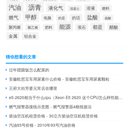
沥青
汽油
液化气
溶液
燃料
混凝土
甲醇
盐酸
燃气
的话
电脑
的是
硫酸
能源
都是
醋酸
聚丙烯
萤石
肥料
聚乙烯
金属
铝合金
猜你想看的文章
过年团圆饭怎么配菜的
安徽欧思宝车用尿素什么价格 - 安徽欧思宝车用尿素颗粒
王府大街芳婆元宵店在哪里
e5-2620相当于什么cpu（Xeon E5 2620 这个CPU怎么样性能相当于3960K默认频率的多少_）
燃气报警器接线示意图 - 燃气报警器4根线接法
柴油空压机租赁价格 - 30立方柴油空压机租赁价格
汽油93号价格 - 2010年93号汽油价格