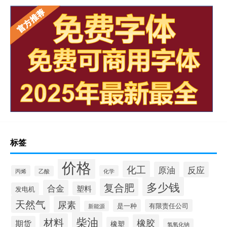
标签
价格
化工
原油
反应
丙烯
化学
乙酸
多少钱
复合肥
合金
塑料
发电机
天然气
尿素
是一种
有限责任公司
新能源
柴油
材料
橡胶
期货
橡塑
氢氧化钠