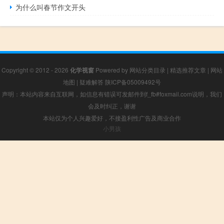
为什么叫春节作文开头
Copyright © 2012 - 2026
化学视窗
Powered by
网站分类目录
|
精选推荐文章
|
网站
地图
|
疑难解答
陕ICP备05009492号
声明：本站内容来自互联网，如信息有错误可发邮件到f_fb#foxmail.com说明，我们
会及时纠正，谢谢
本站仅为个人兴趣爱好，不接盈利性广告及商业合作
小男孩