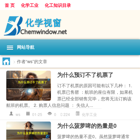
首 页
化学工业
化工知识目录
网站导航
>
作者“ws”的文章
为什么预订不了机票了
订不了机票的原因可能有以下几种： 1.
机票已售罄 ：航班的座位有限，如果机
票已经全部销售完毕，您将无法订购该
航班的机票。 2. 购票人信息问题 ： 失信人...
ws
01-25
0
224
化学工业
为什么菠萝啤的热量是0
菠萝啤的热量不是0。虽然菠萝啤通常