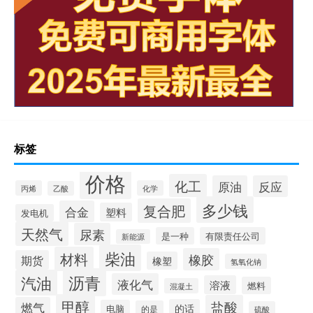
标签
价格
化工
原油
反应
丙烯
化学
乙酸
多少钱
复合肥
合金
塑料
发电机
天然气
尿素
是一种
有限责任公司
新能源
柴油
材料
橡胶
期货
橡塑
氢氧化钠
沥青
汽油
液化气
溶液
燃料
混凝土
甲醇
盐酸
燃气
的话
电脑
的是
硫酸