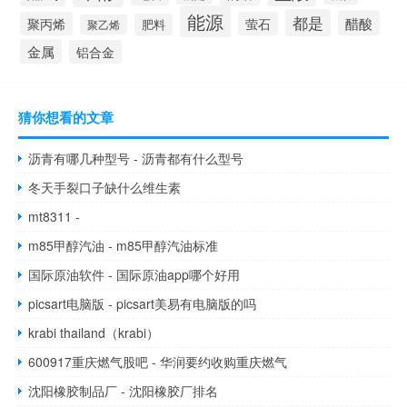
能源
都是
醋酸
聚丙烯
萤石
肥料
聚乙烯
金属
铝合金
猜你想看的文章
沥青有哪几种型号 - 沥青都有什么型号
冬天手裂口子缺什么维生素
mt8311 -
m85甲醇汽油 - m85甲醇汽油标准
国际原油软件 - 国际原油app哪个好用
picsart电脑版 - picsart美易有电脑版的吗
krabi thailand（krabi）
600917重庆燃气股吧 - 华润要约收购重庆燃气
沈阳橡胶制品厂 - 沈阳橡胶厂排名