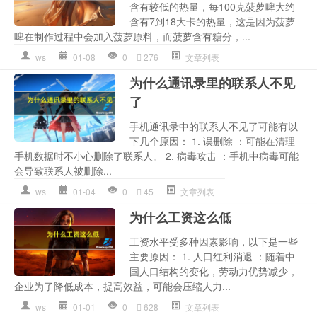
含有较低的热量，每100克菠萝啤大约
含有7到18大卡的热量，这是因为菠萝
啤在制作过程中会加入菠萝原料，而菠萝含有糖分，...
ws
01-08
0
276
文章列表
为什么通讯录里的联系人不见
了
手机通讯录中的联系人不见了可能有以
下几个原因： 1. 误删除 ：可能在清理
手机数据时不小心删除了联系人。 2. 病毒攻击 ：手机中病毒可能
会导致联系人被删除...
ws
01-04
0
45
文章列表
为什么工资这么低
工资水平受多种因素影响，以下是一些
主要原因： 1. 人口红利消退 ：随着中
国人口结构的变化，劳动力优势减少，
企业为了降低成本，提高效益，可能会压缩人力...
ws
01-01
0
628
文章列表