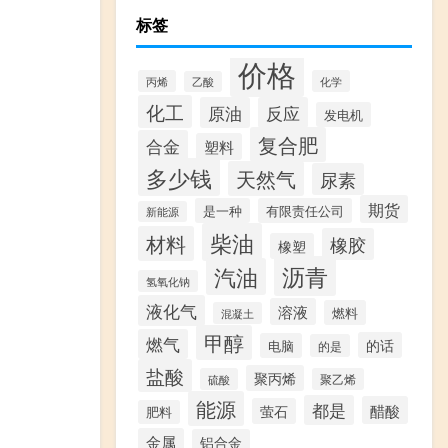
标签
价格
丙烯
化学
乙酸
化工
原油
反应
发电机
复合肥
合金
塑料
多少钱
天然气
尿素
期货
是一种
有限责任公司
新能源
柴油
材料
橡胶
橡塑
沥青
汽油
氢氧化钠
液化气
溶液
燃料
混凝土
甲醇
燃气
的话
电脑
的是
盐酸
聚丙烯
硫酸
聚乙烯
能源
都是
醋酸
萤石
肥料
金属
铝合金