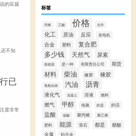
说的应届
标签
价格
丙烯
化学
乙酸
化工
原油
反应
发电机
复合肥
合金
塑料
人还不知
多少钱
天然气
尿素
期货
是一种
有限责任公司
新能源
柴油
材料
橡胶
橡塑
通行已
沥青
汽油
氢氧化钠
液化气
溶液
燃料
混凝土
甲醇
燃气
的话
电脑
的是
关注度非常
盐酸
聚丙烯
硫酸
聚乙烯
能源
都是
醋酸
萤石
肥料
金属
铝合金