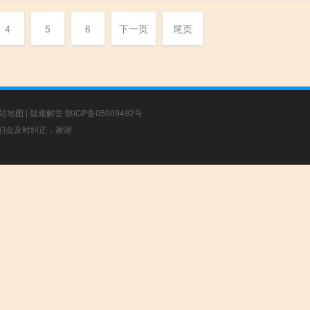
4
5
6
下一页
尾页
站地图
|
疑难解答
陕ICP备05009492号
，我们会及时纠正，谢谢