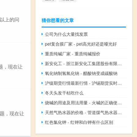
以上的问
猜你想看的文章
公司为什么大量找发票
pet复合膜厂家 - pet高光好还是哑光好
重质纯碱厂家 - 重质纯碱报价
新安化工 - 浙江新安化工集团股份有限公司待遇
题，现在让
氧化钠制氢氧化钠 - 醋酸钠变成碳酸钠
沪镍期货行情最新行情 - 沪锡期货实时行情最新行情
冬天头发干枯吃什么
烧碱的用途及用法用量 - 火碱的正确使用方法
天然气热水器的价格 - 管道煤气热水器价格
题，现在让
红色氯化钾 - 红钾和白钾有什么区别