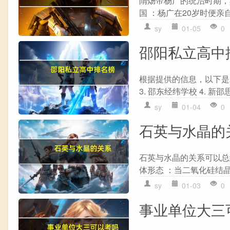
隋炀帝杨广的统治时期，
国 ：杨广在20岁时便亲
sy
01-05
0
邵阳私立高中
根据提供的信息，以下是2
3. 邵东经纬学校 4. 新邵思
sy
01-04
0
石英与水晶的
石英与水晶的关系可以总结如
体形态 ：当二氧化硅结晶
sy
01-03
0
事业单位大三