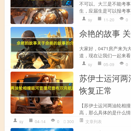
不可以。大三是不能考事
生，应届生是可以报考事
sy
11-20
0
佘艳的故事 
大家好，0471房产来
道，现在让我们一起来看看吧
sy
05-09
0
苏伊士运河两
恢复正常
【苏伊士运河两油轮相撞
高，那么具体的是什么情
sy
04-14
0
300
文章列表