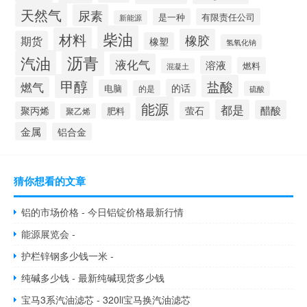
天然气
尿素
是一种
有限责任公司
新能源
柴油
材料
橡胶
期货
橡塑
氢氧化钠
沥青
汽油
液化气
溶液
燃料
混凝土
甲醇
盐酸
燃气
的话
电脑
的是
硫酸
能源
都是
醋酸
聚丙烯
萤石
肥料
聚乙烯
金属
铝合金
猜你想看的文章
铝的市场价格 - 今日铝锭价格最新行情
能源展览会 -
护栏锌钢多少钱一米 -
纯碱多少钱 - 最新纯碱现货多少钱
宝马3系汽油滤芯 - 320li宝马换汽油滤芯