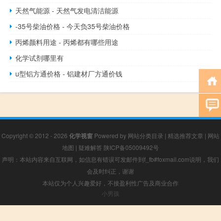
天然气能源 - 天然气发电清洁能源
-35号柴油价格 - 今天负35号柴油价格
丙烯颜料用途 - 丙烯都有哪些用途
化学试剂哪里有
u型铝方通价格 - 铝建材厂方通价钱
Copyright © 2012 - 2026
化学视窗
Powered by
网站分类目录
|
精选推荐文章
|
网站
地图
|
疑难解答
陕ICP备05009492号
声明：本站内容来自互联网，如信息有错误可发邮件到f_fb#foxmail.com说明，我们
会及时纠正，谢谢
本站仅为个人兴趣爱好，不接盈利性广告及商业合作
小男孩