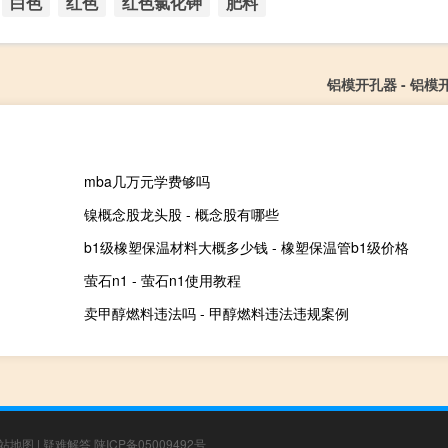
白色
红色
红色氯化钾
肥料
铝模开孔器 - 铝模
mba几万元学费够吗
镍概念股龙头股 - 概念股有哪些
b1级橡塑保温材料大概多少钱 - 橡塑保温管b1级价格
萤石n1 - 萤石n1使用教程
卖甲醇燃料违法吗 - 甲醇燃料违法违规案例
站地图
|
疑难解答
陕ICP备05009492号