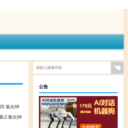
☚
公告
同 氯化钾
量占氯化钾