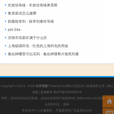
长效珍珠镍 - 长效珍珠镍奥美斯
教资面试怎么缴费
剧毒除草剂 - 除草剂毒性等级
pet-24a -
济南市高新区属于什么区
上海硫磺药皂 - 红色的上海药皂的用途
氯化钾哪里可以买到 - 氯化钾缓释片致死剂量
Copyright © 2012 - 2026
化学视窗
Powered by
网站分类目录
|
精选推荐文章
|
网站
地图
|
疑难解答
陕ICP备05009492号
声明：本站内容来自互联网，如信息有错误可发邮件到f_fb#foxmail.com说明，我们
会及时纠正，谢谢
本站仅为个人兴趣爱好，不接盈利性广告及商业合作