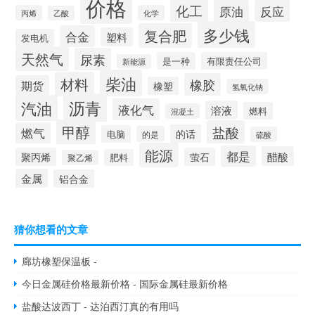
价格
化工
原油
反应
丙烯
化学
乙酸
多少钱
复合肥
合金
塑料
发电机
天然气
尿素
是一种
有限责任公司
新能源
柴油
材料
橡胶
期货
橡塑
氢氧化钠
沥青
汽油
液化气
溶液
燃料
混凝土
甲醇
盐酸
燃气
的话
电脑
的是
硫酸
能源
都是
醋酸
聚丙烯
萤石
肥料
聚乙烯
金属
铝合金
猜你想看的文章
廊坊橡塑保温板 -
今日金属硅价格最新价格 - 国际金属硅最新价格
盐酸达波西丁 - 达泊西汀真的有用吗