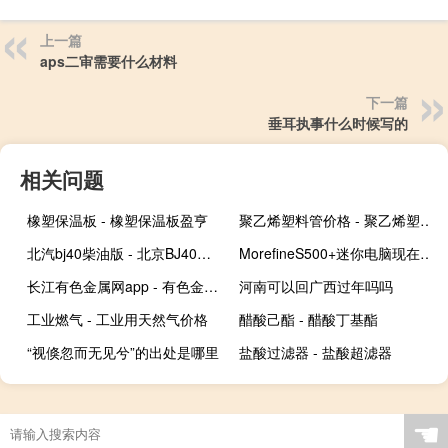
上一篇
aps二审需要什么材料
下一篇
垂耳执事什么时候写的
相关问题
橡塑保温板 - 橡塑保温板盈亨
聚乙烯塑料管价格 - 聚乙烯塑料水管
北汽bj40柴油版 - 北京BJ40柴油版多少钱
MorefineS500+迷你电脑现在可以与AMDRyzen95900HX一起订购
长江有色金属网app - 有色金属网下载
河南可以回广西过年吗吗
工业燃气 - 工业用天然气价格
醋酸己酯 - 醋酸丁基酯
“视倏忽而无见兮”的出处是哪里
盐酸过滤器 - 盐酸超滤器
☚