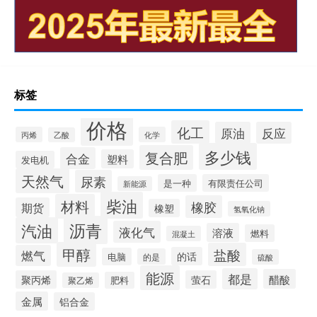
标签
价格
化工
原油
反应
丙烯
化学
乙酸
多少钱
复合肥
合金
塑料
发电机
天然气
尿素
是一种
有限责任公司
新能源
柴油
材料
橡胶
期货
橡塑
氢氧化钠
沥青
汽油
液化气
溶液
燃料
混凝土
甲醇
盐酸
燃气
的话
电脑
的是
硫酸
能源
都是
醋酸
聚丙烯
萤石
肥料
聚乙烯
金属
铝合金