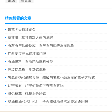
铝合金
猜你想看的文章
饥荒冬天持续多久
草甘膦 - 草甘膦对人体的危害
石灰石与盐酸反应 - 石灰石与盐酸反应现象
广西要过完元宵才出门吗
石油燃料 - 石油产品燃料分类
波纹铝单板 - 奥堂铝单板
氢氧化钠和醋酸反应 - 醋酸与氢氧化钠反应的离子方程式
辽宁萤石 - 辽宁佰硕名下有萤石矿吗
彩铅桃花 - 桃花上色彩铅
柴油机油和汽油机油 - 全合成机油是汽油柴油通用吗