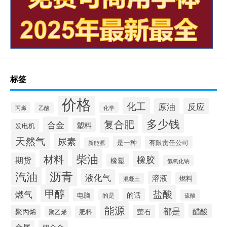
标签
价格
化工
原油
反应
丙烯
化学
乙酸
多少钱
复合肥
合金
塑料
发电机
天然气
尿素
是一种
有限责任公司
新能源
柴油
材料
橡胶
期货
橡塑
氢氧化钠
沥青
汽油
液化气
溶液
燃料
混凝土
甲醇
盐酸
燃气
的话
电脑
的是
硫酸
能源
都是
醋酸
聚丙烯
萤石
肥料
聚乙烯
金属