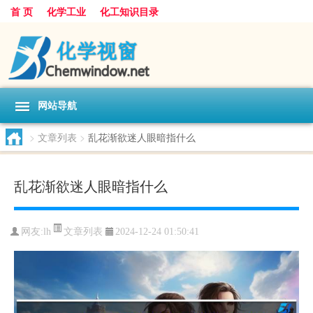
首 页
化学工业
化工知识目录
网站导航
>
文章列表
>
乱花渐欲迷人眼暗指什么
乱花渐欲迷人眼暗指什么
文章列表
网友:
lh
2024-12-24 01:50:41