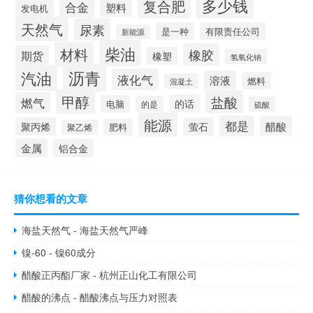
多少钱
复合肥
合金
塑料
发电机
天然气
尿素
是一种
有限责任公司
新能源
柴油
材料
橡胶
期货
橡塑
氢氧化钠
沥青
汽油
液化气
溶液
燃料
混凝土
甲醇
盐酸
燃气
的话
电脑
的是
硫酸
能源
都是
醋酸
聚丙烯
萤石
肥料
聚乙烯
金属
铝合金
猜你想看的文章
海盐天然气 - 海盐天然气严峰
镍-60 - 镍60成分
醋酸正丙酯厂家 - 杭州正山化工有限公司
醋酸的沸点 - 醋酸沸点与压力对照表