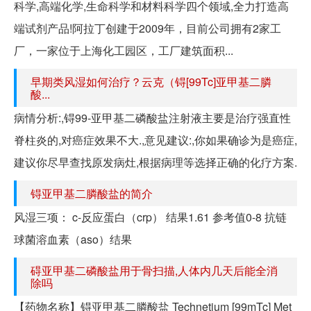
科学,高端化学,生命科学和材料科学四个领域,全力打造高
端试剂产品!阿拉丁创建于2009年，目前公司拥有2家工
厂，一家位于上海化工园区，工厂建筑面积...
早期类风湿如何治疗？云克（锝[99Tc]亚甲基二膦
酸...
病情分析:,锝99-亚甲基二磷酸盐注射液主要是治疗强直性
脊柱炎的,对癌症效果不大.,意见建议:,你如果确诊为是癌症,
建议你尽早查找原发病灶,根据病理等选择正确的化疗方案.
锝亚甲基二膦酸盐的简介
风湿三项： c-反应蛋白（crp） 结果1.61 参考值0-8 抗链
球菌溶血素（aso）结果
碍亚甲基二磷酸盐用于骨扫描,人体内几天后能全消
除吗
【药物名称】锝亚甲基二膦酸盐 Technetium [99mTc] Met