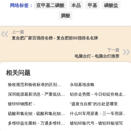
网络标签：
亚甲基二磷酸
本品
甲基
磷酸盐
膦酸
上一篇
复合肥厂家百强排名榜 - 复合肥前50强排名名牌
下一篇
电脑台灯 - 电脑台灯推荐
相关问题
验收规范和验收标准的区别（验收规范）
永劫墓地攻略
深圳能源最新消息 - 严重低估的深圳能源
铝价走势图 - 今日铝锭价格走势图
镀锌锌钢围栏 -
“盛衰当自察”的出处是哪里
硫酸和氯化钡 - 硫酸和氯化钡反应离子方程式
什么叫车用尿素 - 三一车用尿素是啥
多维锌益生菌粉 - 万通多维锌益生菌粉说明书
镀铝锌板代号 - 镀铝锌板缩写