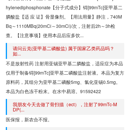
hylenediphosphonate【分子式成分】锝[99mTc]亚甲基二
膦酸盐【适 应 证】骨显像剂。【用法用量】静注，740M
Bq～1110MBq(20mCi～30mCi)/次，注射后2h～3h检
查。【注意事项】使用本品后应多饮...
请问云克(亚甲基二磷酸盐) 属于国家乙类药品吗？
如...
不是放射性药 注射用亚锡亚甲基二膦酸盐，适应症为本品
仅用于制备锝[99mTc]亚甲基二磷酸盐注射液。本品为复方
原料药，其组分为亚甲基二磷酸5mg、氯化亚锡0.5mg。
本品为白色冻干粉末。在水中易溶。91592422
我朋友今天去做了骨扫描（ect），注射了99mTc-M
DP(...
医保报，新农合不报。