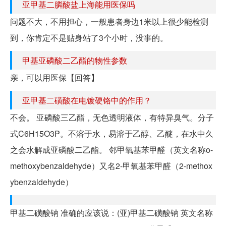
亚甲基二膦酸盐上海能用医保吗
问题不大，不用担心，一般患者身边1米以上很少能检测
到，你肯定不是贴身站了3个小时，没事的。
甲基亚磷酸二乙酯的物性参数
亲，可以用医保【回答】
亚甲基二磺酸在电镀硬铬中的作用？
不会。 亚磷酸三乙酯，无色透明液体，有特异臭气。分子
式C6H15O3P。不溶于水，易溶于乙醇、乙醚，在水中久
之会水解成亚磷酸二乙酯。 邻甲氧基苯甲醛（英文名称o-
methoxybenzaldehyde）又名2-甲氧基苯甲醛（2-methox
ybenzaldehyde）
甲基二磺酸钠 准确的应该说：(亚)甲基二磺酸钠 英文名称