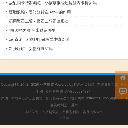
盐酸丙卡特罗颗粒 - 小孩咳嗽能吃盐酸丙卡特罗吗
硬脂酸铅 - 硬脂酸铅在pvc中的作用
药用聚乙二醇 - 聚乙二醇正确喝法
“晦厌鸣鸡雨”的出处是哪里
pet查询 - 2021年pet考试成绩查询
新强煤矿 - 新疆有煤矿吗
Copyright © 2012 - 2026
化学视窗
Powered by
网站分类目录
|
精选推荐文章
|
网站
地图
|
疑难解答
陕ICP备05009492号
声明：本站内容来自互联网，如信息有错误可发邮件到f_fb#foxmail.com说明，我们
会及时纠正，谢谢
本站仅为个人兴趣爱好，不接盈利性广告及商业合作
小男孩