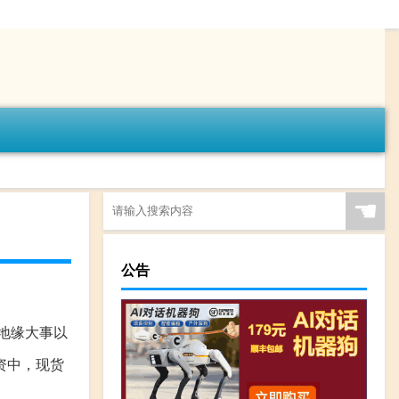
☚
公告
地缘大事以
资中，现货