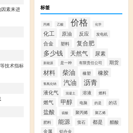
标签
的因素来进
价格
丙烯
化学
乙酸
化工
原油
反应
发电机
复合肥
合金
塑料
多少钱
天然气
尿素
期货
是一种
有限责任公司
新能源
线等技术指标
柴油
材料
橡胶
橡塑
沥青
汽油
氢氧化钠
液化气
溶液
燃料
混凝土
载
甲醇
燃气
的话
电脑
的是
盐酸
聚丙烯
硫酸
聚乙烯
能源
都是
醋酸
萤石
肥料
金属
铝合金