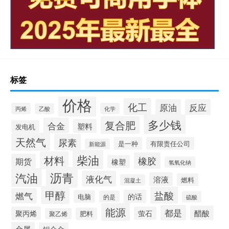
标签
价格
化工
原油
反应
丙烯
化学
乙酸
多少钱
复合肥
合金
塑料
发电机
天然气
尿素
是一种
有限责任公司
新能源
柴油
材料
橡胶
期货
橡塑
氢氧化钠
沥青
汽油
液化气
溶液
燃料
混凝土
甲醇
盐酸
燃气
的话
电脑
的是
硫酸
能源
都是
醋酸
聚丙烯
萤石
肥料
聚乙烯
金属