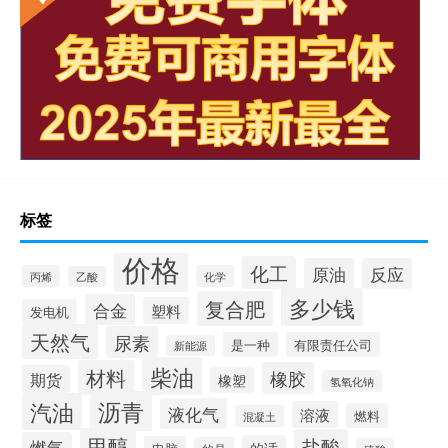
标签
价格
化工
原油
反应
丙烯
化学
乙酸
多少钱
复合肥
合金
塑料
发电机
天然气
尿素
是一种
有限责任公司
新能源
柴油
材料
橡胶
期货
橡塑
氢氧化钠
沥青
汽油
液化气
溶液
燃料
混凝土
甲醇
盐酸
燃气