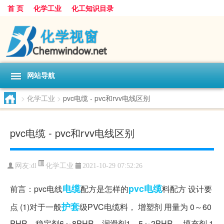
首 页
化学工业
化工知识目录
网站导航
>
化学工业
>
pvc电缆 - pvc和rvv电线区别
pvc电缆 - pvc和rvv电线区别
化学工业
网友:
dl
2021-10-29 07:52:26
电缆
pvc电缆
前言：pvc电线
配方是怎样的
料配方 设计要
护套
点 (1)对于一般
级PVC电缆料， 增塑剂 用量为 0～60
PHR，稳定剂6～8PHR，润滑剂1．5～2PHR， 填充剂 1