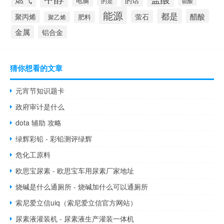
的话
电脑
的是
硫酸
能源
都是
醋酸
聚丙烯
萤石
肥料
聚乙烯
金属
铝合金
猜你想看的文章
元宵节知识题卡
政府审计是什么
dota 辅助 攻略
绿辉彩铅 - 彩铅测评绿辉
危化工原料
欧思宝尿素 - 欧思宝车用尿素厂家地址
烧碱是什么通厕所 - 烧碱加什么可以通厕所
索尼爱立信uiq（索尼爱立信官方网站）
尿素液灌装机 - 尿素液生产灌装一体机