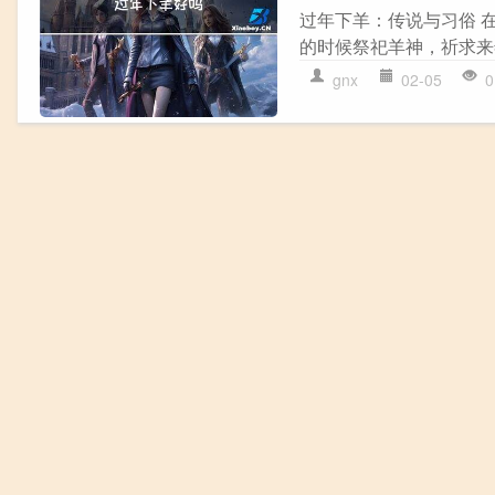
过年下羊：传说与习俗 
的时候祭祀羊神，祈求来
gnx
02-05
0