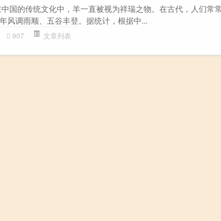
在中国的传统文化中，羊一直被视为祥瑞之物。在古代，人们常
年风调雨顺、五谷丰登。据统计，根据中...
907
文章列表