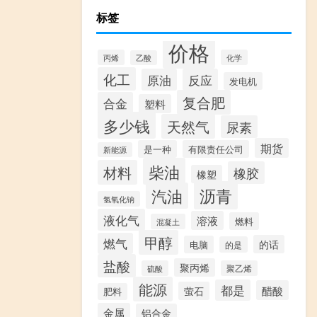
标签
价格
丙烯
化学
乙酸
化工
原油
反应
发电机
复合肥
合金
塑料
多少钱
天然气
尿素
期货
是一种
有限责任公司
新能源
柴油
材料
橡胶
橡塑
沥青
汽油
氢氧化钠
液化气
溶液
燃料
混凝土
甲醇
燃气
的话
电脑
的是
盐酸
聚丙烯
硫酸
聚乙烯
能源
都是
醋酸
萤石
肥料
金属
铝合金