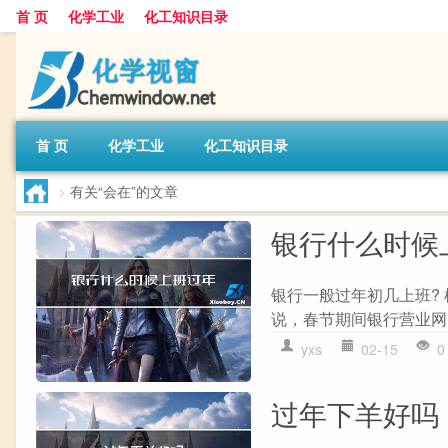
首 页
化学工业
化工知识目录
首 页
化学工业
化工知识目录
>
有关“会在”的文章
银行什么时候
银行一般过年初几上班?
说，春节期间银行营业网
yxs
02-15
0
过年下羊好吗