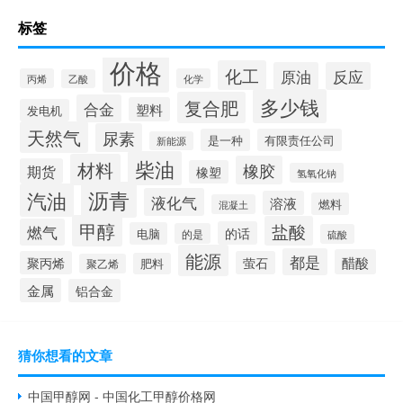
标签
价格
化工
原油
反应
丙烯
化学
乙酸
多少钱
复合肥
合金
塑料
发电机
天然气
尿素
是一种
有限责任公司
新能源
柴油
材料
橡胶
期货
橡塑
氢氧化钠
沥青
汽油
液化气
溶液
燃料
混凝土
甲醇
盐酸
燃气
的话
电脑
的是
硫酸
能源
都是
醋酸
聚丙烯
萤石
肥料
聚乙烯
金属
铝合金
猜你想看的文章
中国甲醇网 - 中国化工甲醇价格网