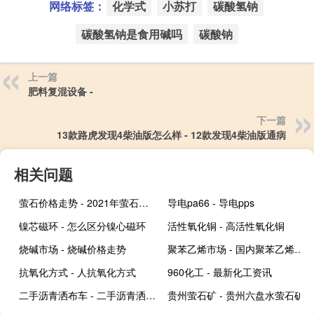
网络标签：
化学式
小苏打
碳酸氢钠
碳酸氢钠是食用碱吗
碳酸钠
上一篇
肥料复混设备 -
下一篇
13款路虎发现4柴油版怎么样 - 12款发现4柴油版通病
相关问题
萤石价格走势 - 2021年萤石价格持续上涨
导电pa66 - 导电pps
镍芯磁环 - 怎么区分镍心磁环
活性氧化铜 - 高活性氧化铜
烧碱市场 - 烧碱价格走势
聚苯乙烯市场 - 国内聚苯乙烯发展现状及前景
抗氧化方式 - 人抗氧化方式
960化工 - 最新化工资讯
二手沥青洒布车 - 二手沥青洒布车多少钱
贵州萤石矿 - 贵州六盘水萤石矿