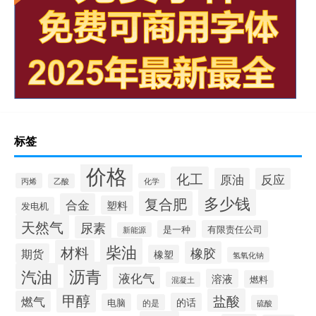
标签
价格
化工
原油
反应
丙烯
化学
乙酸
多少钱
复合肥
合金
塑料
发电机
天然气
尿素
是一种
有限责任公司
新能源
柴油
材料
橡胶
期货
橡塑
氢氧化钠
沥青
汽油
液化气
溶液
燃料
混凝土
甲醇
盐酸
燃气
的话
电脑
的是
硫酸