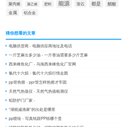
能源
都是
醋酸
聚丙烯
萤石
肥料
聚乙烯
金属
铝合金
猜你想看的文章
电脑供货商 - 电脑供应商地址及电话
一斤芝麻出多少油 - 一斤香油需要多少斤芝麻
西来峰焦化厂 - 乌海西来峰焦化厂官网
氯代十六烷 - 氯代十六烷行情走图
pp管热熔 - ppr管怎样热熔才牢固
天然气热值仪 - 天然气热值检测仪
铅防护门厂家 -
“湖税减渔家”的出处是哪里
pp喷绘 - 写真纸跟PP纸哪个贵