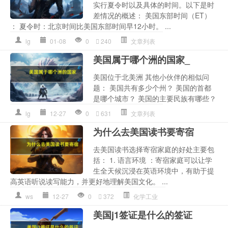
实行夏令时以及具体的时间。以下是时
差情况的概述： 美国东部时间（ET）
： 夏令时：北京时间比美国东部时间早12小时。 ...
lg
01-08
0
240
文章列表
美国属于哪个洲的国家_
美国位于北美洲 其他小伙伴的相似问
题： 美国共有多少个州？ 美国的首都
是哪个城市？ 美国的主要民族有哪些？
lg
12-27
0
631
文章列表
为什么去美国读书要寄宿
去美国读书选择寄宿家庭的好处主要包
括： 1. 语言环境 ：寄宿家庭可以让学
生全天候沉浸在英语环境中，有助于提
高英语听说读写能力，并更好地理解美国文化。 ...
ws
12-27
0
372
化学工业
美国j1签证是什么的签证