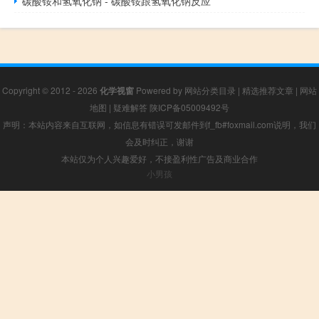
碳酸铵和氢氧化钠 - 碳酸铵跟氢氧化钠反应
Copyright © 2012 - 2026
化学视窗
Powered by
网站分类目录
|
精选推荐文章
|
网站
地图
|
疑难解答
陕ICP备05009492号
声明：本站内容来自互联网，如信息有错误可发邮件到f_fb#foxmail.com说明，我们
会及时纠正，谢谢
本站仅为个人兴趣爱好，不接盈利性广告及商业合作
小男孩