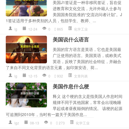
美国J1签证是一种非移民签证，旨在促
进教育和文化交流，允许外籍人士参与
美国国务院批准的“交流访问者计划”。J
1签证适用于多种类别的人员，包括学生、教师、...
lg
12-24
0
865
化学工业
美国说什么语言
美国的官方语言是英语，它也是美国最
广泛使用的语言。美国英语，或称美式
英语，反映了美国的社会特征，并融合
了来自不同文化背景的语言元素，如印第安语、荷...
lg
12-15
0
932
文章列表
美国作息什么梗
释义 这个梗的含义是指美国人作息时间
规律不同于其他国家，常常会出现晚睡
早起或者昼夜颠倒的情况。 该梗的起源
可追溯到2010年，当时有一篇关于美国作息...
lgz
08-13
0
273
化学工业