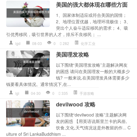
美国的强大都体现在哪些方面
1、国家体制适应或符合美国的国情；
2、地理位置优越，地理环境极佳； 3、
突出个人奋斗适应移民的需求； 4、吸
引优秀移民，吸引世界的人才，排斥不良移民； ...
lgd
08-03
0
282
化学工业
美国理发攻略
以下围绕“美国理发攻略”主题解决网友
的困惑 请问在美国理发一般的大概多少
钱? 一般来说,在美国理发具体需要多少
钱要看具体情况。通常情况下,在...
lgl
04-30
0
335
手游攻略
devilwood 攻略
以下围绕“devilwood 攻略”主题解决网
友的困惑 【用英语说斯里兰卡的风俗,
饮食,文化,天气情况这是外教留的作... C
ulture of Sri LankaBuddhism ...