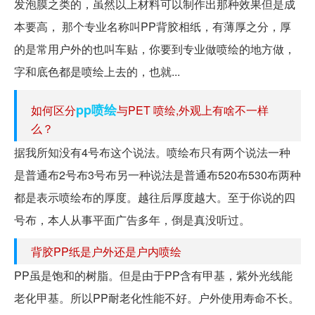
发泡膜之类的，虽然以上材料可以制作出那种效果但是成
本要高， 那个专业名称叫PP背胶相纸，有薄厚之分，厚
的是常用户外的也叫车贴，你要到专业做喷绘的地方做，
字和底色都是喷绘上去的，也就...
pp喷绘
如何区分
与PET 喷绘,外观上有啥不一样
么？
据我所知没有4号布这个说法。喷绘布只有两个说法一种
是普通布2号布3号布另一种说法是普通布520布530布两种
都是表示喷绘布的厚度。越往后厚度越大。至于你说的四
号布，本人从事平面广告多年，倒是真没听过。
背胶PP纸是户外还是户内喷绘
PP虽是饱和的树脂。但是由于PP含有甲基，紫外光线能
老化甲基。所以PP耐老化性能不好。户外使用寿命不长。