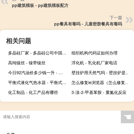
pp建筑模板 - pp建筑模板配方
下一篇
pp餐具有毒吗 - 儿童密胺餐具有毒吗
相关问题
多晶硅厂家 - 多晶硅公司中国十强
组织机构代码证如何办理
高纯镍丝 - 镍带镍丝
浮化机 - 乳化机厂家电话
今日92汽油价多少钱一升 - 四川汽油油价今日价格
壁挂炉用天然气吗 - 壁挂炉是用电还是用天然气
平衡式液化气热水器 - 平衡式燃气热水器啊
怎么修复ie浏览器（怎么修复ie）
化工制品 - 化工产品有哪些
3-溴-2-甲基苯胺 - 重氮化反应
☚