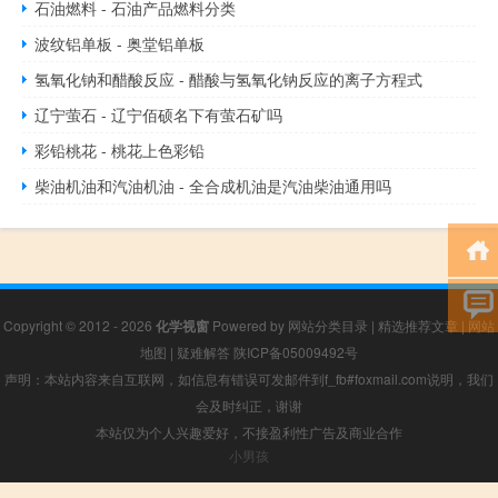
石油燃料 - 石油产品燃料分类
波纹铝单板 - 奥堂铝单板
氢氧化钠和醋酸反应 - 醋酸与氢氧化钠反应的离子方程式
辽宁萤石 - 辽宁佰硕名下有萤石矿吗
彩铅桃花 - 桃花上色彩铅
柴油机油和汽油机油 - 全合成机油是汽油柴油通用吗
Copyright © 2012 - 2026
化学视窗
Powered by
网站分类目录
|
精选推荐文章
|
网站
地图
|
疑难解答
陕ICP备05009492号
声明：本站内容来自互联网，如信息有错误可发邮件到f_fb#foxmail.com说明，我们
会及时纠正，谢谢
本站仅为个人兴趣爱好，不接盈利性广告及商业合作
小男孩