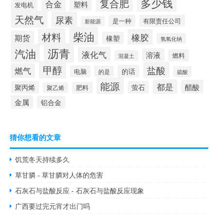
多少钱
复合肥
合金
塑料
发电机
天然气
尿素
是一种
有限责任公司
新能源
柴油
材料
橡胶
期货
橡塑
氢氧化钠
沥青
汽油
液化气
溶液
燃料
混凝土
甲醇
盐酸
燃气
的话
电脑
的是
硫酸
能源
都是
醋酸
聚丙烯
萤石
肥料
聚乙烯
金属
铝合金
猜你想看的文章
饥荒冬天持续多久
草甘膦 - 草甘膦对人体的危害
石灰石与盐酸反应 - 石灰石与盐酸反应现象
广西要过完元宵才出门吗