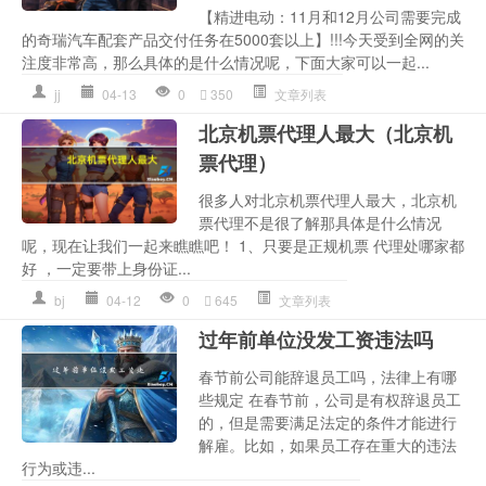
【精进电动：11月和12月公司需要完成
的奇瑞汽车配套产品交付任务在5000套以上】!!!今天受到全网的关
注度非常高，那么具体的是什么情况呢，下面大家可以一起...
jj
04-13
0
350
文章列表
北京机票代理人最大（北京机
票代理）
很多人对北京机票代理人最大，北京机
票代理不是很了解那具体是什么情况
呢，现在让我们一起来瞧瞧吧！ 1、只要是正规机票 代理处哪家都
好 ，一定要带上身份证...
bj
04-12
0
645
文章列表
过年前单位没发工资违法吗
春节前公司能辞退员工吗，法律上有哪
些规定 在春节前，公司是有权辞退员工
的，但是需要满足法定的条件才能进行
解雇。比如，如果员工存在重大的违法
行为或违...