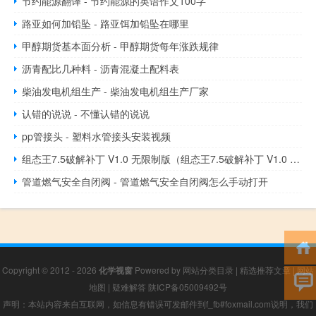
节约能源翻译 - 节约能源的英语作文100字
路亚如何加铅坠 - 路亚饵加铅坠在哪里
甲醇期货基本面分析 - 甲醇期货每年涨跌规律
沥青配比几种料 - 沥青混凝土配料表
柴油发电机组生产 - 柴油发电机组生产厂家
认错的说说 - 不懂认错的说说
pp管接头 - 塑料水管接头安装视频
组态王7.5破解补丁 V1.0 无限制版（组态王7.5破解补丁 V1.0 无限制版功能简介）
管道燃气安全自闭阀 - 管道燃气安全自闭阀怎么手动打开
Copyright © 2012 - 2026
化学视窗
Powered by
网站分类目录
|
精选推荐文章
|
网站
地图
|
疑难解答
陕ICP备05009492号
声明：本站内容来自互联网，如信息有错误可发邮件到f_fb#foxmail.com说明，我们