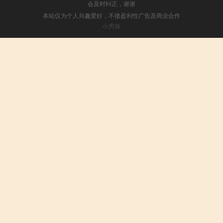
会及时纠正，谢谢
本站仅为个人兴趣爱好，不接盈利性广告及商业合作
小男孩