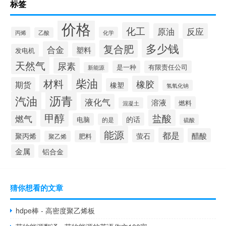
标签
价格
化工
原油
反应
丙烯
化学
乙酸
多少钱
复合肥
合金
塑料
发电机
天然气
尿素
是一种
有限责任公司
新能源
柴油
材料
橡胶
期货
橡塑
氢氧化钠
沥青
汽油
液化气
溶液
燃料
混凝土
甲醇
盐酸
燃气
的话
电脑
的是
硫酸
能源
都是
醋酸
聚丙烯
萤石
肥料
聚乙烯
金属
铝合金
猜你想看的文章
hdpe棒 - 高密度聚乙烯板