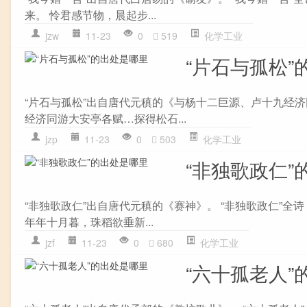
来。 怜君感节物，晨起步...
jzw
11-23
0
519
化学工业
“片石与孤松”
“片石与孤松”出自唐代元稹的《与杨十二巨源、卢十九经济
经济同游大安亭各赋…探得松石...
jzp
11-23
0
503
化学工业
“非独歌政仁”
“非独歌政仁”出自唐代元稹的《赛神》。 “非独歌政仁”全
年年十月暮，珠稻欲垂新...
jzf
11-23
0
680
化学工业
“六十孤老人”