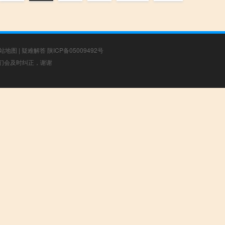
站地图
|
疑难解答
陕ICP备05009492号
，我们会及时纠正，谢谢