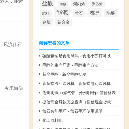
孤老人，能诗
盐酸
聚丙烯
硫酸
聚乙烯
能源
都是
醋酸
萤石
肥料
金属
铝合金
猜你想看的文章
舆，风流仕石
碳酸氢钠是食用碱吗 - 食用小苏打可以洗下体吗
甲醇的生产厂家 - 甲醇生产方法
新乡甲醇 - 新乡甲醇批发
背负式汽油吹风机 - 背负式电动吹风机
。 今来游瀼
沧州明珠pe燃气管 - 沧州明珠pe管价格表
捷信现金贷款怎么查询（捷信现金贷款）
萤石智能手环 - 萤石手环使用说明
化工原料吧