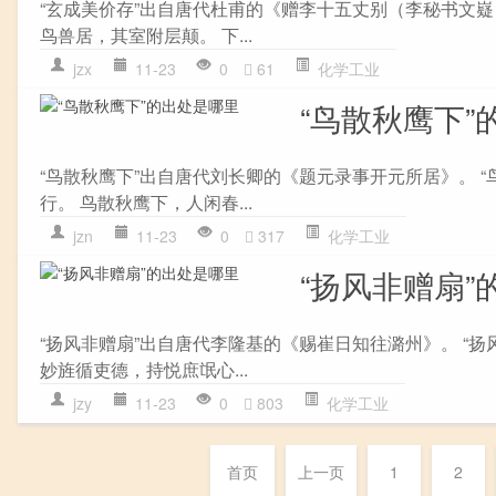
“玄成美价存”出自唐代杜甫的《赠李十五丈别（李秘书文嶷）
鸟兽居，其室附层颠。 下...
jzx
11-23
0
61
化学工业
“鸟散秋鹰下”
“鸟散秋鹰下”出自唐代刘长卿的《题元录事开元所居》。 “
行。 鸟散秋鹰下，人闲春...
jzn
11-23
0
317
化学工业
“扬风非赠扇”
“扬风非赠扇”出自唐代李隆基的《赐崔日知往潞州》。 “扬
妙旌循吏德，持悦庶氓心...
jzy
11-23
0
803
化学工业
首页
上一页
1
2