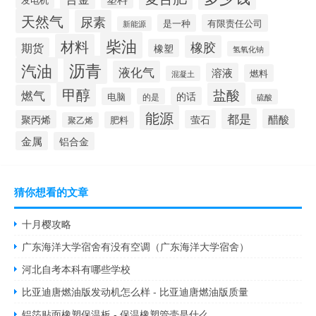
天然气
尿素
是一种
有限责任公司
新能源
柴油
材料
橡胶
期货
橡塑
氢氧化钠
沥青
汽油
液化气
溶液
燃料
混凝土
甲醇
盐酸
燃气
的话
电脑
的是
硫酸
能源
都是
醋酸
聚丙烯
萤石
肥料
聚乙烯
金属
铝合金
猜你想看的文章
十月樱攻略
广东海洋大学宿舍有没有空调（广东海洋大学宿舍）
河北自考本科有哪些学校
比亚迪唐燃油版发动机怎么样 - 比亚迪唐燃油版质量
铝箔贴面橡塑保温板 - 保温橡塑管壳是什么