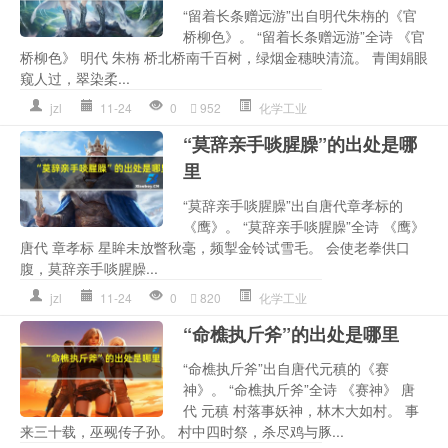
“留着长条赠远游”出自明代朱栴的《官
桥柳色》。 “留着长条赠远游”全诗 《官
桥柳色》 明代 朱栴 桥北桥南千百树，绿烟金穗映清流。 青闺娟眼
窥人过，翠染柔...
jzl
11-24
0
952
化学工业
“莫辞亲手啖腥臊”的出处是哪
里
“莫辞亲手啖腥臊”出自唐代章孝标的
《鹰》。 “莫辞亲手啖腥臊”全诗 《鹰》
唐代 章孝标 星眸未放瞥秋毫，频掣金铃试雪毛。 会使老拳供口
腹，莫辞亲手啖腥臊...
jzl
11-24
0
820
化学工业
“命樵执斤斧”的出处是哪里
“命樵执斤斧”出自唐代元稹的《赛
神》。 “命樵执斤斧”全诗 《赛神》 唐
代 元稹 村落事妖神，林木大如村。 事
来三十载，巫觋传子孙。 村中四时祭，杀尽鸡与豚...