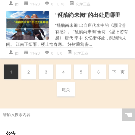
jzl
11-23
0
78
化学工业
“酕醄尚未阑”的出处是哪里
“酕醄尚未阑”出自唐代李中的《思旧游
有感》。 “酕醄尚未阑”全诗 《思旧游有
感》 唐代 李中 长忆衔杯处，酕醄尚未
阑。 江南正烟雨，楼上恰春寒。 好树藏莺密...
jzl
11-23
0
0
化学工业
1
2
3
4
5
6
下一页
尾页
☚
公告