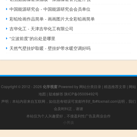
中国能源研究会 - 中国能源研究会会员单位
彩铅绘画作品简单 - 画画图片大全彩铅画简单
吉华化工 - 天津吉华化工有限公司
“尘波前度”的出处是哪里
天然气壁挂炉取暖 - 壁挂炉带水暖空调好吗
Copyright © 2012 - 2026
化学视窗
Powered by
网站分类目录
|
精选推荐文章
|
网站
地图
|
疑难解答
陕ICP备05009492号
声明：本站内容来自互联网，如信息有错误可发邮件到f_fb#foxmail.com说明，我们
会及时纠正，谢谢
本站仅为个人兴趣爱好，不接盈利性广告及商业合作
小男孩