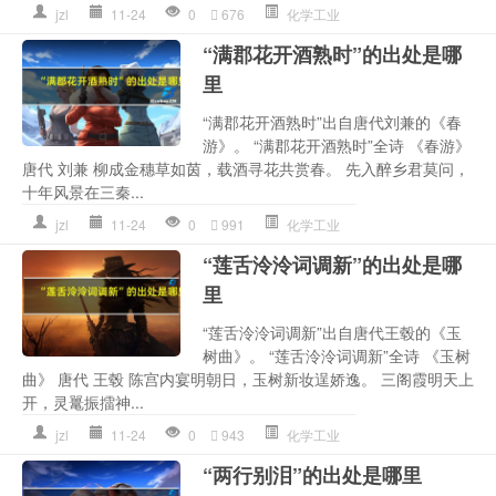
jzl
11-24
0
676
化学工业
“满郡花开酒熟时”的出处是哪
里
“满郡花开酒熟时”出自唐代刘兼的《春
游》。 “满郡花开酒熟时”全诗 《春游》
唐代 刘兼 柳成金穗草如茵，载酒寻花共赏春。 先入醉乡君莫问，
十年风景在三秦...
jzl
11-24
0
991
化学工业
“莲舌泠泠词调新”的出处是哪
里
“莲舌泠泠词调新”出自唐代王毂的《玉
树曲》。 “莲舌泠泠词调新”全诗 《玉树
曲》 唐代 王毂 陈宫内宴明朝日，玉树新妆逞娇逸。 三阁霞明天上
开，灵鼍振擂神...
jzl
11-24
0
943
化学工业
“两行别泪”的出处是哪里