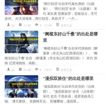
“两行别泪”出自宋代葛长庚的《沁园
春》。 “两行别泪”全诗 《沁园春》 宋
代 葛长庚 暂聚如萍，忽散似云，无可
奈何。 向天涯海角，两行别泪，风前月下，一片...
jzl
11-23
0
145
化学工业
“阑槛东好山千叠”的出处是哪
里
“阑槛东好山千叠”出自宋代张辑的《醉
蓬莱（舟次东山忆西湖旧游）》。 “阑
槛东好山千叠”全诗 《醉蓬莱（舟次东山忆西湖旧游）》 宋代 张
辑 记澄湖抱练，画舫...
jzl
11-23
0
511
化学工业
“漫拟双旌住”的出处是哪里
“漫拟双旌住”出自宋代史浩的《点绛
唇》。 “漫拟双旌住”全诗 《点绛唇》
宋代 史浩 千里欢谣，使君美政高三
辅。 沸天箫鼓。 笑拥锋车去。 卧辙攀辕，漫拟双...