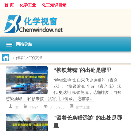
首 页
化学工业
化工知识目录
网站导航
>
作者“jzl”的文章
“柳锁莺魂”的出处是哪里
“柳锁莺魂”出自宋代史达祖的《夜合
花》。 “柳锁莺魂”全诗 《夜合花》 宋
代 史达祖 柳锁莺魂，花翻蝶梦，自知
愁染潘郎。 轻衫未揽，犹将泪点偷藏。 忘前事...
jzl
11-24
0
950
化学工业
“留着长条赠远游”的出处是哪
里