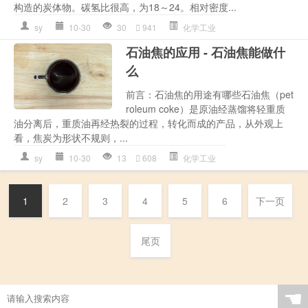
构造的炭体物。碳氢比很高，为18～24。相对密度...
sy
10-30
30
941
化学工业
石油焦的应用 - 石油焦能做什
么
前言：石油焦的用途有哪些石油焦（pet
roleum coke）是原油经蒸馏将轻重质
油分离后，重质油再经热裂的过程，转化而成的产品，从外观上
看，焦炭为形状不规则，...
sy
10-30
13
608
化学工业
1
2
3
4
5
6
下一页
尾页
☚