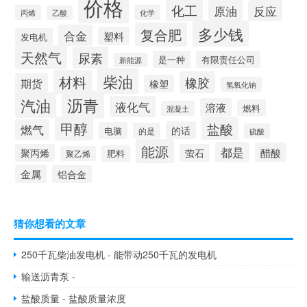
价格
化工
原油
反应
丙烯
化学
乙酸
多少钱
复合肥
合金
塑料
发电机
天然气
尿素
是一种
有限责任公司
新能源
柴油
材料
橡胶
期货
橡塑
氢氧化钠
沥青
汽油
液化气
溶液
燃料
混凝土
甲醇
盐酸
燃气
的话
电脑
的是
硫酸
能源
都是
醋酸
聚丙烯
萤石
肥料
聚乙烯
金属
铝合金
猜你想看的文章
250千瓦柴油发电机 - 能带动250千瓦的发电机
输送沥青泵 -
盐酸质量 - 盐酸质量浓度