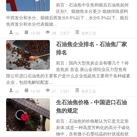
前言：石油焦中生焦和煅后石油焦如何
区别1、煅烧焦水分更少 煅烧排除原料
中挥发分和水分。煅烧后挥发分0.5%以下，水分0.3%以下。煅后
焦挥发分和水分代表煅烧...
sy
10-30
28
877
化学工业
石油焦企业排名 - 石油焦厂家
排名
前言：国内大型焦炭企业有哪几个？铸
造焦炭 首选 唐山金强恒业压力型焦有
限公司进口石油焦的主要客户是什么企业低硫焦主要用于各种碳素
企业，包括电解铝配套...
sy
10-30
27
531
化学工业
生石油焦价格 - 中国进口石油
焦的规定
前言：石油焦的价格般认为它是无定形
炭体;或是一种高度芳构化的高分子碳化
物中，含有微小石墨结晶的针状或粒状