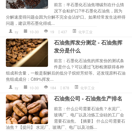
前言：半石墨化石油焦增碳剂在什么情
况下会粘炉口?半石墨化石油焦，因为
分解速度得问题会因为分解不完全会沾炉口。如果经常发生这样得
问题，建议用石墨化得或...
sy
10-30
19
437
化学工业
石油焦挥发分测定 - 石油焦挥
发分是什么
前言：石墨化石油焦的挥发份的测试条
件是什么？可以通过飞秒检测获得各种
组成和含量，一般是裂解后的低分子烷烃芳烃等。还发现原料石油
焦组成成分：C89%挥发...
sy
10-30
184
878
化学工业
石油焦公司 - 石油焦生产排名
前言：什么公司需要石油焦？水泥厂、
玻璃厂、电厂以及冶炼工业硅的工厂会
需要石油焦。【摘要】 什么公司需要石
油焦？【提问】 水泥厂、玻璃厂、电厂以及冶炼...