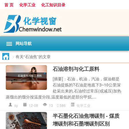
首 页
化学工业
化工知识目录
网站导航
>
有关“石油焦”的文章
石油溶剂与化工原料
[摘要]：石油，机油，汽油，煤油都是
石油提炼的?石油是地底下3~10公里深
处采出来的,石油经过常压(或减压)加热
蒸馏出的馏分按温度分段,温度最低的是部分甲烷,...
sy
12-08
13
586
化学工业
半石墨化石油焦增碳剂 - 煤质
增碳剂和石墨增碳剂区别