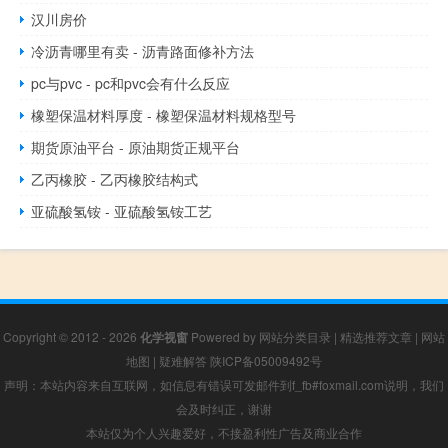
汉川房价
冷沥青哪里有卖 - 沥青路面修补方法
pc与pvc - pc和pvc会有什么反应
橡塑保温材料厚度 - 橡塑保温材料规格型号
期货原油平台 - 原油期货正规平台
乙丙橡胶 - 乙丙橡胶结构式
亚硫酸氢铵 - 亚硫酸氢铵工艺
Copyright © 2012 - 2026
化学视窗
Powered by
网站分类目录
|
精选推荐文章
|
网站
地图
|
疑难解答
陕ICP备05009492号
声明：本站内容来自互联网，如信息有错误可发邮件到f_fb#foxmail.com说明，我们
会及时纠正，谢谢
本站仅为个人兴趣爱好，不接盈利性广告及商业合作