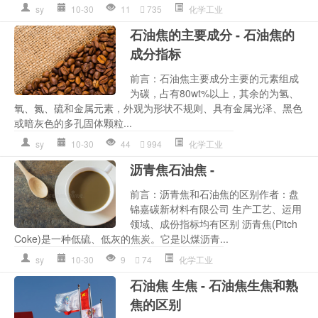
sy
10-30
11
735
化学工业
石油焦的主要成分 - 石油焦的
成分指标
前言：石油焦主要成分主要的元素组成
为碳，占有80wt%以上，其余的为氢、
氧、氮、硫和金属元素，外观为形状不规则、具有金属光泽、黑色
或暗灰色的多孔固体颗粒...
sy
10-30
44
994
化学工业
沥青焦石油焦 -
前言：沥青焦和石油焦的区别作者：盘
锦嘉碳新材料有限公司 生产工艺、运用
领域、成份指标均有区别 沥青焦(Pitch
Coke)是一种低硫、低灰的焦炭。它是以煤沥青...
sy
10-30
9
74
化学工业
石油焦 生焦 - 石油焦生焦和熟
焦的区别