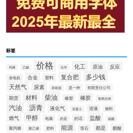
标签
价格
化工
原油
反应
丙烯
化学
乙酸
多少钱
复合肥
合金
塑料
发电机
天然气
尿素
是一种
有限责任公司
新能源
柴油
材料
橡胶
期货
橡塑
氢氧化钠
沥青
汽油
液化气
溶液
燃料
混凝土
甲醇
盐酸
燃气
的话
电脑
的是
硫酸
能源
都是
醋酸
聚丙烯
萤石
肥料
聚乙烯