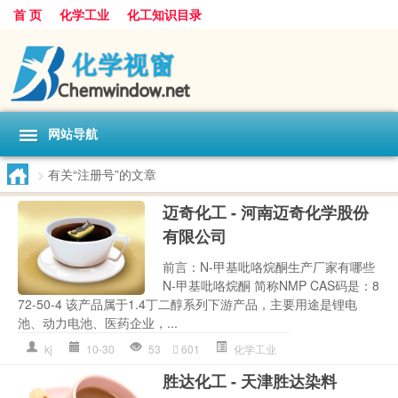
首 页
化学工业
化工知识目录
网站导航
>
有关“注册号”的文章
迈奇化工 - 河南迈奇化学股份
有限公司
前言：N-甲基吡咯烷酮生产厂家有哪些
N-甲基吡咯烷酮 简称NMP CAS码是：8
72-50-4 该产品属于1.4丁二醇系列下游产品，主要用途是锂电
池、动力电池、医药企业，...
kj
10-30
53
601
化学工业
胜达化工 - 天津胜达染料