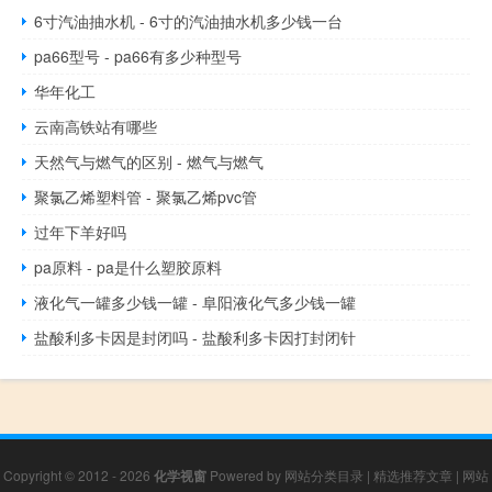
6寸汽油抽水机 - 6寸的汽油抽水机多少钱一台
pa66型号 - pa66有多少种型号
华年化工
云南高铁站有哪些
天然气与燃气的区别 - 燃气与燃气
聚氯乙烯塑料管 - 聚氯乙烯pvc管
过年下羊好吗
pa原料 - pa是什么塑胶原料
液化气一罐多少钱一罐 - 阜阳液化气多少钱一罐
盐酸利多卡因是封闭吗 - 盐酸利多卡因打封闭针
Copyright © 2012 - 2026
化学视窗
Powered by
网站分类目录
|
精选推荐文章
|
网站