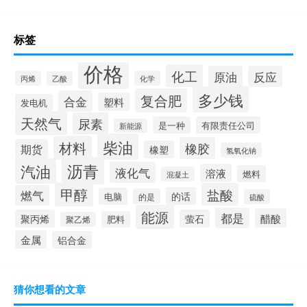
标签
价格
化工
原油
反应
丙烯
化学
乙酸
多少钱
复合肥
合金
塑料
发电机
天然气
尿素
是一种
有限责任公司
新能源
柴油
材料
橡胶
期货
橡塑
氢氧化钠
沥青
汽油
液化气
溶液
燃料
混凝土
甲醇
盐酸
燃气
的话
电脑
的是
硫酸
能源
都是
醋酸
聚丙烯
萤石
肥料
聚乙烯
金属
铝合金
猜你想看的文章