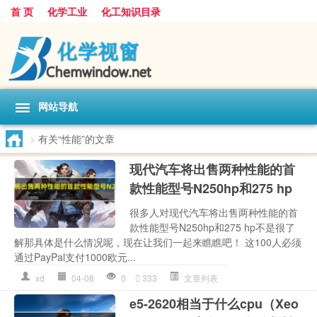
首 页
化学工业
化工知识目录
网站导航
>
有关“性能”的文章
现代汽车将出售两种性能的首
款性能型号N250hp和275 hp
很多人对现代汽车将出售两种性能的首
款性能型号N250hp和275 hp不是很了
解那具体是什么情况呢，现在让我们一起来瞧瞧吧！ 这100人必须
通过PayPal支付1000欧元...
xd
04-08
0
333
文章列表
e5-2620相当于什么cpu（Xeo