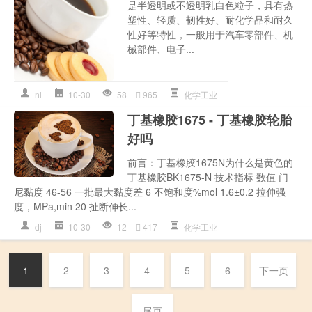
是半透明或不透明乳白色粒子，具有热
塑性、轻质、韧性好、耐化学品和耐久
性好等特性，一般用于汽车零部件、机
械部件、电子...
nl
10-30
58
965
化学工业
丁基橡胶1675 - 丁基橡胶轮胎
好吗
前言：丁基橡胶1675N为什么是黄色的
丁基橡胶BK1675-N 技术指标 数值 门
尼黏度 46-56 一批最大黏度差 6 不饱和度%mol 1.6±0.2 拉伸强
度，MPa,min 20 扯断伸长...
dj
10-30
12
417
化学工业
1
2
3
4
5
6
下一页
尾页