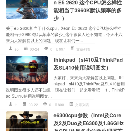
n E5 2620 这个CPU怎么样性
能相当于3960K默认频率的多
少_）
关于e5-2620相当于什么cpu，Xeon E5 2620 这个CPU怎么样性
能相当于3960K默认频率的多少_这个很多人还不知道，今天小六
来为大家解答以上的问题，现在让我们一...
e5
03-24
0
997
文章列表
thinkpad（sl410及ThinkPad
及SL410使用说明图文）
大家好，来来为大家解答以上问题。thi
nkpad，sl410及ThinkPad及SL410使用
说明图文很多人还不知道，现在让我们一起来看看吧！ 1，ThinkP
ad SL410使用说明图文...
th
03-22
0
800
文章列表
e6300cpu参数（Intel及Core
及2及Duo及E6300及1.86GHz