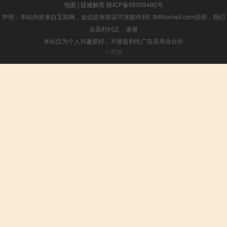
地图
|
疑难解答
陕ICP备05009492号
声明：本站内容来自互联网，如信息有错误可发邮件到f_fb#foxmail.com说明，我们
会及时纠正，谢谢
本站仅为个人兴趣爱好，不接盈利性广告及商业合作
小男孩