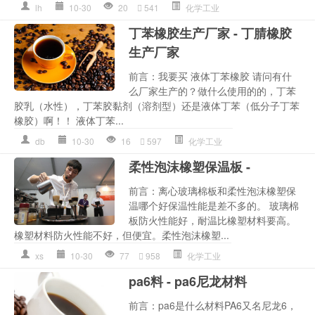
lh
10-30
20
541
化学工业
丁苯橡胶生产厂家 - 丁腈橡胶
生产厂家
前言：我要买 液体丁苯橡胶 请问有什
么厂家生产的？做什么使用的的，丁苯
胶乳（水性），丁苯胶黏剂（溶剂型）还是液体丁苯（低分子丁苯
橡胶）啊！！ 液体丁苯...
db
10-30
16
597
化学工业
柔性泡沫橡塑保温板 -
前言：离心玻璃棉板和柔性泡沫橡塑保
温哪个好保温性能是差不多的。 玻璃棉
板防火性能好，耐温比橡塑材料要高。
橡塑材料防火性能不好，但便宜。柔性泡沫橡塑...
xs
10-30
77
958
化学工业
pa6料 - pa6尼龙材料
前言：pa6是什么材料PA6又名尼龙6，