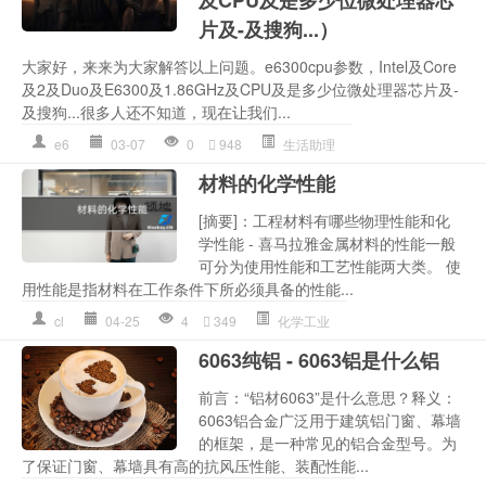
及CPU及是多少位微处理器芯
片及-及搜狗...）
大家好，来来为大家解答以上问题。e6300cpu参数，Intel及Core
及2及Duo及E6300及1.86GHz及CPU及是多少位微处理器芯片及-
及搜狗...很多人还不知道，现在让我们...
e6
03-07
0
948
生活助理
材料的化学性能
[摘要]：工程材料有哪些物理性能和化
学性能 - 喜马拉雅金属材料的性能一般
可分为使用性能和工艺性能两大类。 使
用性能是指材料在工作条件下所必须具备的性能...
cl
04-25
4
349
化学工业
6063纯铝 - 6063铝是什么铝
前言：“铝材6063”是什么意思？释义：
6063铝合金广泛用于建筑铝门窗、幕墙
的框架，是一种常见的铝合金型号。为
了保证门窗、幕墙具有高的抗风压性能、装配性能...