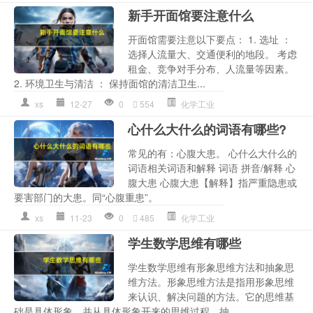
新手开面馆要注意什么
开面馆需要注意以下要点： 1. 选址 ：
选择人流量大、交通便利的地段。 考虑
租金、竞争对手分布、人流量等因素。
2. 环境卫生与清洁 ： 保持面馆的清洁卫生...
xs
12-27
0
554
化学工业
心什么大什么的词语有哪些?
常见的有：心腹大患。 心什么大什么的
词语相关词语和解释 词语 拼音/解释 心
腹大患 心腹大患【解释】指严重隐患或
要害部门的大患。同“心腹重患”。
xs
11-23
0
485
化学工业
学生数学思维有哪些
学生数学思维有形象思维方法和抽象思
维方法。形象思维方法是指用形象思维
来认识、解决问题的方法。它的思维基
础是具体形象，并从具体形象开来的思维过程。抽...