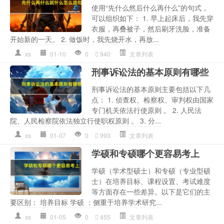
使用“先什么然后什么再什么”的句式，
可以组织如下： 1. 早上起床后，我先穿
衣服，再叠被子，然后刷牙洗脸，准备
开始新的一天。 2. 做饭时，我先烧开水，再放...
xs
01-10
0
940
文章列表
刑事诉讼法的基本原则有哪些
刑事诉讼法的基本原则主要包括以下几
点： 1. 侦查权、检察权、审判权由国家
专门机关依法行使原则 。 2. 人民法
院、人民检察院依法独立行使职权原则 。 3. 分...
xs
01-07
0
993
文章列表
学硕和专硕哪个更容易考上
学硕（学术型硕士）和专硕（专业型硕
士）在培养目标、课程设置、考试难度
等方面存在一些差异。以下是它们的主
要区别： 培养目标 学硕 ：侧重于培养学术研究...
xs
01-05
0
455
文章列表