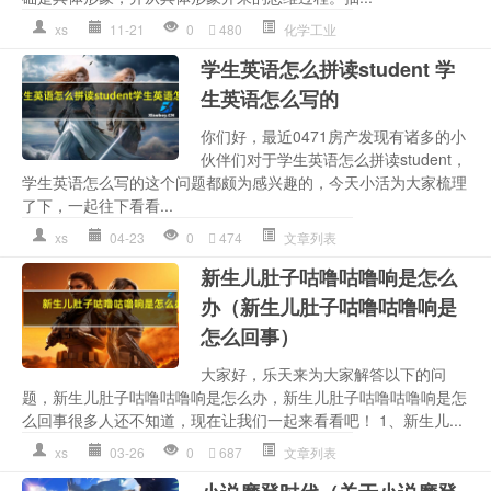
xs
11-21
0
480
化学工业
学生英语怎么拼读student 学
生英语怎么写的
你们好，最近0471房产发现有诸多的小
伙伴们对于学生英语怎么拼读student，
学生英语怎么写的这个问题都颇为感兴趣的，今天小活为大家梳理
了下，一起往下看看...
xs
04-23
0
474
文章列表
新生儿肚子咕噜咕噜响是怎么
办（新生儿肚子咕噜咕噜响是
怎么回事）
大家好，乐天来为大家解答以下的问
题，新生儿肚子咕噜咕噜响是怎么办，新生儿肚子咕噜咕噜响是怎
么回事很多人还不知道，现在让我们一起来看看吧！ 1、新生儿...
xs
03-26
0
687
文章列表