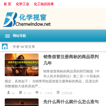
首 页
化学工业
化工知识目录
网站导航
>
作者“xs”的文章
销售假冒注册商标的商品罪判
几年
销售假冒商标的商品罪的刑罚根据《中
华人民共和国刑法》第二百一十四条的
规定，具体如下： 当销售明知是假冒注册商标的商品，且违法所
得数额较大或有其他严...
xs
01-10
0
916
文章列表
先什么再什么就什么怎么造句