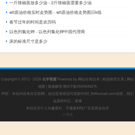
一斤辣椒面放多少油 - 2斤辣椒面需要多少油
wti原油价格实时走势图 - wti原油价格走势图日k线
春节过年的时间是农历吗
以色列氯化钾 - 以色列氯化钾中国代理商
床的标准尺寸是多少
Copyright © 2012 - 2026
化学视窗
Powered by
网站分类目录
|
精选推荐文章
|
网站
地图
|
疑难解答
陕ICP备05009492号
声明：本站内容来自互联网，如信息有错误可发邮件到f_fb#foxmail.com说明，我们
会及时纠正，谢谢
本站仅为个人兴趣爱好，不接盈利性广告及商业合作
小男孩