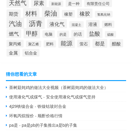
天然气
尿素
是一种
有限责任公司
新能源
柴油
材料
橡胶
期货
橡塑
氢氧化钠
沥青
汽油
液化气
溶液
燃料
混凝土
甲醇
盐酸
燃气
的话
电脑
的是
硫酸
能源
都是
醋酸
聚丙烯
萤石
肥料
聚乙烯
金属
铝合金
猜你想看的文章
茶树菇炖鸡的做法大全视频（茶树菇炖鸡的做法大全）
使用液化气或煤气 - 安全使用液化气或煤气坚持
4j29铁镍合金 - 铁镍钴玻封合金
环氧丙烷报价 - 顺酐价格行情
pa是 - pa是pb的子集推出a是b的子集