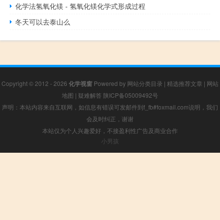
化学法氢氧化镁 - 氢氧化镁化学式形成过程
冬天可以去泰山么
Copyright © 2012 - 2026
化学视窗
Powered by
网站分类目录
|
精选推荐文章
|
网站
地图
|
疑难解答
陕ICP备05009492号
声明：本站内容来自互联网，如信息有错误可发邮件到f_fb#foxmail.com说明，我们
会及时纠正，谢谢
本站仅为个人兴趣爱好，不接盈利性广告及商业合作
小男孩