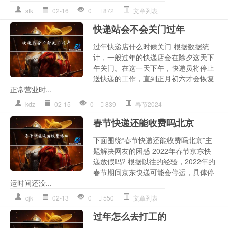
sfk
02-16
0
872
文章列表
快递站会不会关门过年
过年快递店什么时候关门 根据数据统
计，一般过年的快递店会在除夕这天下
午关门。在这一天下午，快递员将停止
送快递的工作，直到正月初六才会恢复
正常营业时...
kdz
02-15
0
839
春节2024
春节快递还能收费吗北京
下面围绕“春节快递还能收费吗北京”主
题解决网友的困惑 2022年春节京东快
递放假吗? 根据以往的经验，2022年的
春节期间京东快递可能会停运，具体停
运时间还没...
cjk
02-13
0
550
文章列表
过年怎么去打工的