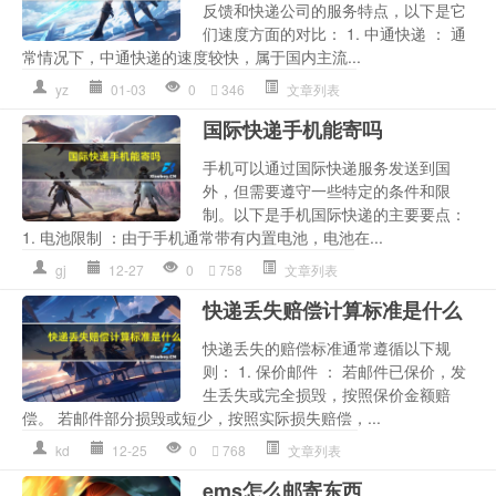
反馈和快递公司的服务特点，以下是它
们速度方面的对比： 1. 中通快递 ： 通
常情况下，中通快递的速度较快，属于国内主流...
yz
01-03
0
346
文章列表
国际快递手机能寄吗
手机可以通过国际快递服务发送到国
外，但需要遵守一些特定的条件和限
制。以下是手机国际快递的主要要点：
1. 电池限制 ：由于手机通常带有内置电池，电池在...
gj
12-27
0
758
文章列表
快递丢失赔偿计算标准是什么
快递丢失的赔偿标准通常遵循以下规
则： 1. 保价邮件 ： 若邮件已保价，发
生丢失或完全损毁，按照保价金额赔
偿。 若邮件部分损毁或短少，按照实际损失赔偿，...
kd
12-25
0
768
文章列表
ems怎么邮寄东西