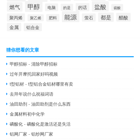
甲醇
盐酸
燃气
的话
电脑
的是
硫酸
能源
都是
醋酸
聚丙烯
萤石
肥料
聚乙烯
金属
铝合金
猜你想看的文章
甲醇招标 - 清除甲醇招标
过年开摩托回家好吗视频
t型铝材 - t型铝合金铝材哪里有卖
去拜年说什么祝福词语
油田助剂 - 油田助剂是什么东西
金属材料初中化学
磷酸化 - 磷酸化是激活还是失活
铝网厂家 - 铝纱网厂家