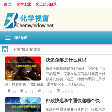
首 页
化学工业
化工知识目录
网站导航
>
有关“快递”的文章
快递免邮是什么意思
快递免邮指的是在购物时，商家承担商
品的运费，买家在购买商品时无需支付
额外的邮费。这是一种促销手段，用以
吸引顾客购买，增加销量。通常情况下，包邮政策...
kd
01-08
0
9
文章列表
邮政快递和中通快递哪个快
邮政和中通快递各有其优势。根据用户