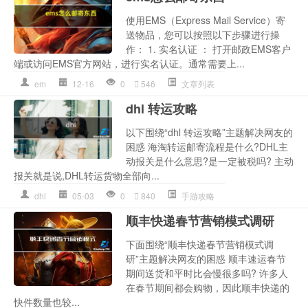
使用EMS（Express Mail Service）寄
送物品，您可以按照以下步骤进行操
作： 1. 实名认证 ： 打开邮政EMS客户
端或访问EMS官方网站，进行实名认证。通常需要上...
em
12-16
0
546
文章列表
dhl 转运攻略
以下围绕“dhl 转运攻略”主题解决网友的
困惑 海淘转运邮寄流程是什么?DHL主
动报关是什么意思?是一定被税吗? 主动
报关就是说,DHL转运货物全部向...
dhl
05-03
0
840
手游攻略
顺丰快递春节营销模式调研
下面围绕“顺丰快递春节营销模式调
研”主题解决网友的困惑 顺丰速运春节
期间送货和平时比会慢很多吗? 许多人
在春节期间都会购物，因此顺丰快递的
快件数量也较...