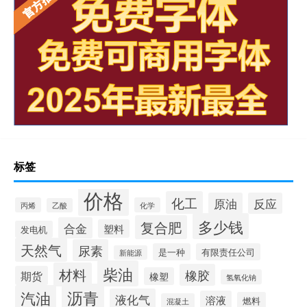
标签
价格
化工
原油
反应
丙烯
化学
乙酸
多少钱
复合肥
合金
塑料
发电机
天然气
尿素
是一种
有限责任公司
新能源
柴油
材料
橡胶
期货
橡塑
氢氧化钠
沥青
汽油
液化气
溶液
燃料
混凝土