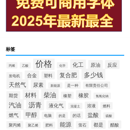
标签
价格
化工
原油
反应
丙烯
化学
乙酸
多少钱
复合肥
合金
塑料
发电机
天然气
尿素
是一种
有限责任公司
新能源
柴油
材料
橡胶
期货
橡塑
氢氧化钠
沥青
汽油
液化气
溶液
燃料
混凝土
甲醇
盐酸
燃气
的话
电脑
的是
硫酸
能源
都是
醋酸
聚丙烯
萤石
肥料
聚乙烯