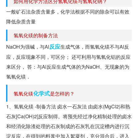
如何用化学方法区分氢氧化镁与氢氧化钠？
一般矿石法杂质含量多，化学法根据不同的除杂可以有效
降低杂质含量
氢氧化镁的制备方法
反应
NaOH为强碱，与Al
生成气体，而氢氧化镁不与Al反
应，反应现象不同，可区分； 还可利用与氢氧化铝的反应
来区分， 答：与Al反应生成气体的为NaOH、无现象的为
氢氧化镁．
化学式
氢氧化镁
是怎样的？
1、氢氧化镁 -制备方法 卤水一石灰法 由卤水(MgCl2)和熟
石灰[Ca(OH)2]反应制得。将预先经过净化精制处理的卤水
和经消化除渣处理的石灰制成的石灰乳在沉淀槽内进行沉
淀反应，在得到的料浆中加入絮凝剂，充分混合后，进入