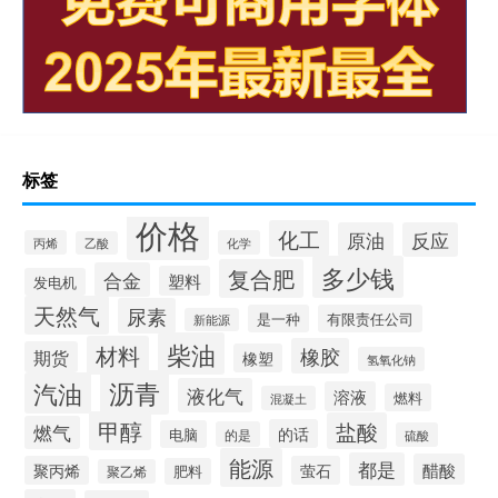
标签
价格
化工
原油
反应
丙烯
化学
乙酸
多少钱
复合肥
合金
塑料
发电机
天然气
尿素
是一种
有限责任公司
新能源
柴油
材料
橡胶
期货
橡塑
氢氧化钠
沥青
汽油
液化气
溶液
燃料
混凝土
甲醇
盐酸
燃气
的话
电脑
的是
硫酸
能源
都是
醋酸
聚丙烯
萤石
肥料
聚乙烯