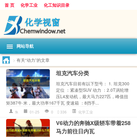
首 页
化学工业
化工知识目录
网站导航
>
有关“动力”的文章
坦克汽车分类
坦克汽车目前有以下型号： 1. 坦克300
定位 ：紧凑型SUV 动力 ：2.0T涡轮增
压L4发动机，最大马力227匹，峰值扭
矩387牛·米，最大功率167千瓦 变速箱 ：8挡手...
tk
01-25
0
336
化学工业
V6动力的奔驰X级轿车带着258
马力前往日内瓦