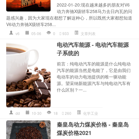
2022-01-20:现在越来越多的朋友对V6
动力奔驰X级轿车258马力去日内瓦的问
题感兴趣，因为大家现在都想了解这种心，所以既然大家都想知道
V6动力奔驰X级轿车258...
v6
05-06
0
933
文章列表
电动汽车能源 - 电动汽车能源
子系统的
前言：纯电动汽车的能源是什么纯电动
汽车的能源当然是电能了，它是由我们
电动车的动力电池提供的唯一驱动能
源。望采纳新能源汽车与纯电动汽车有
什么区别？一...
dd
10-30
18
260
化学工业
秦皇岛动力煤炭价格 - 秦皇岛
煤炭价格2021