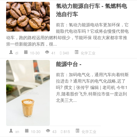
氢动力能源自行车 - 氢燃料电
池自行车
前言：氢动力能源电动车更加环保，它
能取代电动车吗？它或将会慢慢代替电
动车，跑的路程远用的燃料却很少，节能环保 现在大家都非常推
崇一些新能源的东西，很...
dl
10-30
41
340
化学工业
能源中台 -
前言：加码电气化，通用汽车向着特斯
拉进击？通用汽车的电气化战略,迟了
吗? 撰文 | 张传宇 编辑 | 老司机 今年1
月,随着股价飞升,特斯拉市值一度达到
北美三大...
xn
10-30
43
815
化学工业