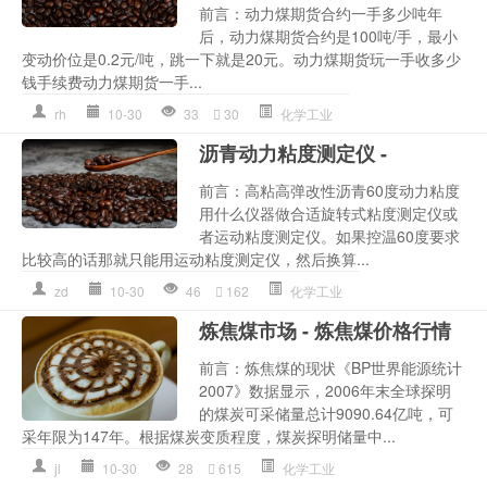
前言：动力煤期货合约一手多少吨年
后，动力煤期货合约是100吨/手，最小
变动价位是0.2元/吨，跳一下就是20元。动力煤期货玩一手收多少
钱手续费动力煤期货一手...
rh
10-30
33
30
化学工业
沥青动力粘度测定仪 -
前言：高粘高弹改性沥青60度动力粘度
用什么仪器做合适旋转式粘度测定仪或
者运动粘度测定仪。如果控温60度要求
比较高的话那就只能用运动粘度测定仪，然后换算...
zd
10-30
46
162
化学工业
炼焦煤市场 - 炼焦煤价格行情
前言：炼焦煤的现状《BP世界能源统计
2007》数据显示，2006年末全球探明
的煤炭可采储量总计9090.64亿吨，可
采年限为147年。根据煤炭变质程度，煤炭探明储量中...
jl
10-30
28
615
化学工业