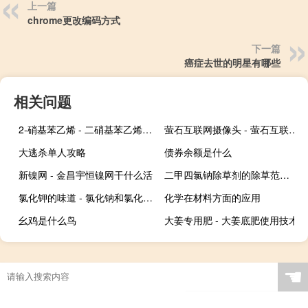
上一篇
chrome更改编码方式
下一篇
癌症去世的明星有哪些
相关问题
2-硝基苯乙烯 - 二硝基苯乙烯的化学式
萤石互联网摄像头 - 萤石互联网黑白摄像头
大逃杀单人攻略
债券余额是什么
新镍网 - 金昌宇恒镍网干什么活
二甲四氯钠除草剂的除草范围 - 二甲四氯除草剂缺点
氯化钾的味道 - 氯化钠和氯化钾味道一样吗
化学在材料方面的应用
幺鸡是什么鸟
大姜专用肥 - 大姜底肥使用技术
☚