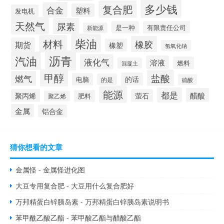
多少钱
复合肥
合金
塑料
发电机
天然气
尿素
是一种
有限责任公司
新能源
柴油
材料
橡胶
期货
橡塑
氢氧化钠
沥青
汽油
液化气
溶液
燃料
混凝土
甲醇
盐酸
燃气
的话
电脑
的是
硫酸
能源
都是
醋酸
聚丙烯
萤石
肥料
聚乙烯
金属
铝合金
猜你想看的文章
金属怪 - 金属怪进化图
大豆专用复合肥 - 大豆用什么复合肥好
万邦精蛋白锌胰岛素 - 万邦精蛋白锌胰岛素说明书
苯甲酰乙酸乙酯 - 苯甲酸乙酯与醋酸乙酯