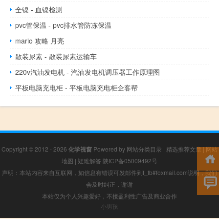
全镍 - 血镍检测
pvc管保温 - pvc排水管防冻保温
mario 攻略 月亮
散装尿素 - 散装尿素运输车
220v汽油发电机 - 汽油发电机调压器工作原理图
平板电脑充电柜 - 平板电脑充电柜企客帮
Copyright © 2012 - 2026
化学视窗
Powered by
网站分类目录
|
精选推荐文章
|
网站
地图
|
疑难解答
陕ICP备05009492号
声明：本站内容来自互联网，如信息有错误可发邮件到f_fb#foxmail.com说明，我们
会及时纠正，谢谢
本站仅为个人兴趣爱好，不接盈利性广告及商业合作
小男孩