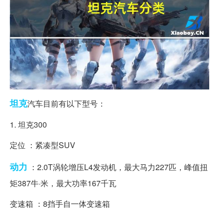
坦克
汽车目前有以下型号：
1. 坦克300
定位 ：紧凑型SUV
动力
：2.0T涡轮增压L4发动机，最大马力227匹，峰值扭
矩387牛·米，最大功率167千瓦
变速箱 ：8挡手自一体变速箱