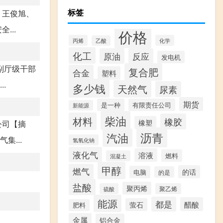
标签
，王俊旭、
...
价格
丙烯
化学
乙酸
化工
原油
反应
发电机
副厅级干部
复合肥
合金
塑料
.
多少钱
天然气
尿素
期货
是一种
有限责任公司
新能源
柴油
材料
橡胶
橡塑
公司【摘
沥青
汽油
...
氢氧化钠
液化气
溶液
燃料
混凝土
甲醇
燃气
的话
电脑
的是
盐酸
聚丙烯
硫酸
聚乙烯
能源
都是
醋酸
萤石
肥料
金属
铝合金