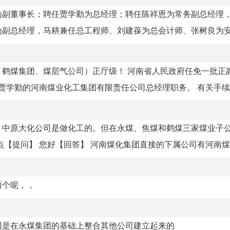
为副董事长；聘任贾学勤为总经理；聘任陈祥恩为常务副总经理
副总经理，马耕兼任总工程师、刘建葆为总会计师、张树良为安全
鹤煤集团、煤层气公司）正厅级！ 河南省人民政府任免一批正
贾学勤的河南煤业化工集团有限责任公司总经理职务。 有关手续..
、中原大化公司是做化工的。但在永煤、焦煤和鹤煤三家煤业子
【提问】 您好【回答】 河南煤化集团直接的下属公司有河南煤气集
两个呢，，
团是在永煤集团的基础上整合其他公司建立起来的