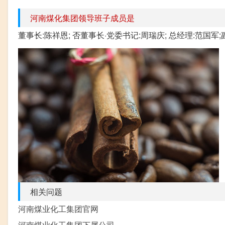
河南煤化集团领导班子成员是
董事长:陈祥恩; 否董事长·党委书记:周瑞庆; 总经理:范国军;副
相关问题
河南煤业化工集团官网
河南煤业化工集团下属公司