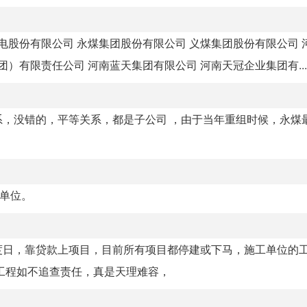
电股份有限公司 永煤集团股份有限公司 义煤集团股份有限公司 
）有限责任公司 河南蓝天集团有限公司 河南天冠企业集团有...
，没错的，平等关系，都是子公司 ，由于当年重组时候，永煤
员单位。
度日，靠贷款上项目，目前所有项目都停建或下马，施工单位的
工程如不追查责任，真是天理难容，