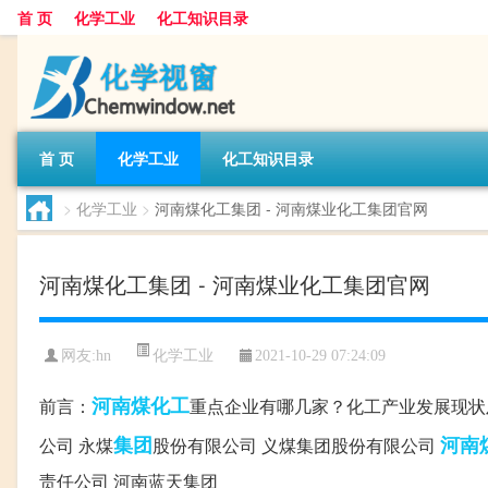
首 页
化学工业
化工知识目录
首 页
化学工业
化工知识目录
>
化学工业
>
河南煤化工集团 - 河南煤业化工集团官网
河南煤化工集团 - 河南煤业化工集团官网
化学工业
网友:
hn
2021-10-29 07:24:09
河南
煤化工
前言：
重点企业有哪几家？化工产业发展现状及
集团
河南
公司 永煤
股份有限公司 义煤集团股份有限公司
责任公司 河南蓝天集团