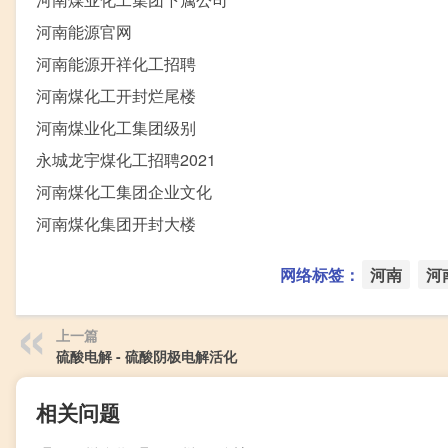
河南能源官网
河南能源开祥化工招聘
河南煤化工开封烂尾楼
河南煤业化工集团级别
永城龙宇煤化工招聘2021
河南煤化工集团企业文化
河南煤化集团开封大楼
网络标签：
河南
河
上一篇
硫酸电解 - 硫酸阴极电解活化
相关问题