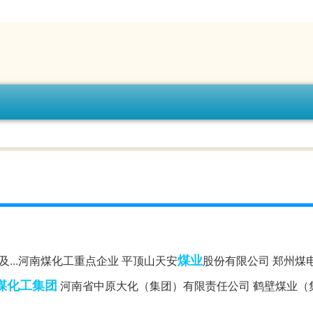
煤业
...河南煤化工重点企业 平顶山天安
股份有限公司 郑州煤
煤化工集团
河南省中原大化（集团）有限责任公司 鹤壁煤业（