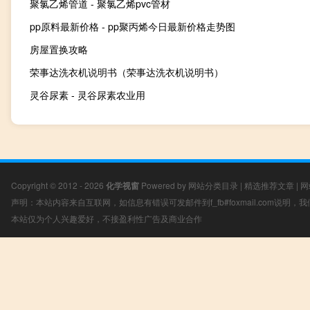
聚氯乙烯管道 - 聚氯乙烯pvc管材
pp原料最新价格 - pp聚丙烯今日最新价格走势图
房屋置换攻略
荣事达洗衣机说明书（荣事达洗衣机说明书）
灵谷尿素 - 灵谷尿素农业用
Copyright © 2012 - 2026
化学视窗
Powered by
网站分类目录
|
精选推荐文章
|
网
声明：本站内容来自互联网，如信息有错误可发邮件到f_fb#foxmail.com说明
本站仅为个人兴趣爱好，不接盈利性广告及商业合作