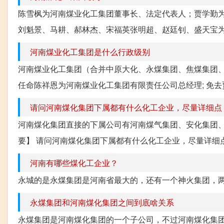
陈雪枫为河南煤业化工集团董事长、法定代表人；贾学勤
刘魁景、马耕、郝林杰、宋福英张明超、赵廷钊、盛天宝为
河南煤业化工集团是什么行政级别
河南煤业化工集团（合并中原大化、永煤集团、焦煤集团、
任命陈祥恩为河南煤业化工集团有限责任公司总经理; 免去
请问河南煤化集团下属都有什么化工企业，尽量详细点
河南煤化集团直接的下属公司有河南煤气集团、安化集团
要】 请问河南煤化集团下属都有什么化工企业，尽量详细点
河南有哪些煤化工企业？
永城的是永煤集团是河南省最大的，还有一个神火集团，
永煤集团和河南煤化集团之间到底啥关系
永煤集团是河南煤化集团的一个子公司，不过河南煤化集