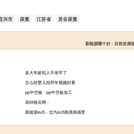
宜兴市
尿素
江苏省
灵谷尿素
新能源哪个好 - 目前发展
多大年龄犯人不坐牢了
怎么给婴儿拍拜年视频好看
pp中空板 - pp中空板加工
高锌格宾网 -
新能源eu5 - 北汽eu5跑滴滴感受