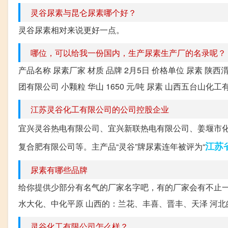
灵谷尿素与昆仑尿素哪个好？
灵谷尿素相对来说更好一点。
哪位，可以给我一份国内，生产尿素生产厂的名录呢？
产品名称 尿素厂家 材质 品牌 2月5日 价格单位 尿素 陕西
团有限公司 小颗粒 华山 1650 元/吨 尿素 山西五台山化工有限
江苏灵谷化工有限公司的公司控股企业
宜兴灵谷热电有限公司、宜兴新联热电有限公司、姜堰市
江苏
复合肥有限公司等。主产品“灵谷”牌尿素连年被评为“
尿素有哪些品牌
给你提供少部分有名气的厂家名字吧，有的厂家会有不止一
水大化、中化平原 山西的：兰花、丰喜、晋丰、天泽 河北
灵谷化工有限公司怎么样？