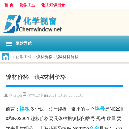
首 页
化学工业
化工知识目录
网站导航
>
化学工业
>
镍材价格 - 镍4材料价格
镍材价格 - 镍4材料价格
化学工业
网友:
ph
2021-10-29 23:12:01
镍板
牌号
前言：
多少钱一公斤镍板，常用的两个
是N0220
0和N02201 镍板价格要具体根据镍板的牌号 规格 数量 要
合金
求来具体报价。 上海勃西曼镍板 N02200
具有以下特