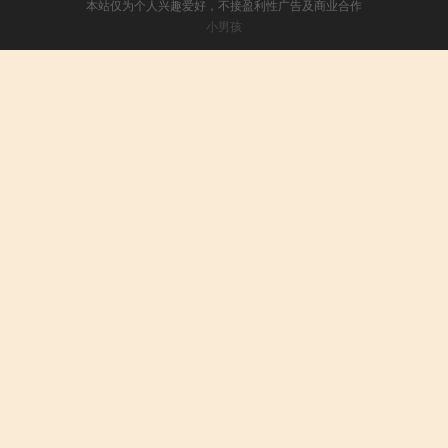
本站仅为个人兴趣爱好，不接盈利性广告及商业合作
小男孩