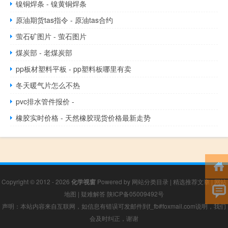
镍铜焊条 - 镍黄铜焊条
原油期货tas指令 - 原油tas合约
萤石矿图片 - 萤石图片
煤炭部 - 老煤炭部
pp板材塑料平板 - pp塑料板哪里有卖
冬天暖气片怎么不热
pvc排水管件报价 -
橡胶实时价格 - 天然橡胶现货价格最新走势
Copyright © 2012 - 2026
化学视窗
Powered by
网站分类目录
|
精选推荐文章
|
网站
地图
|
疑难解答
陕ICP备05009492号
声明：本站内容来自互联网，如信息有错误可发邮件到f_fb#foxmail.com说明，我们
会及时纠正，谢谢