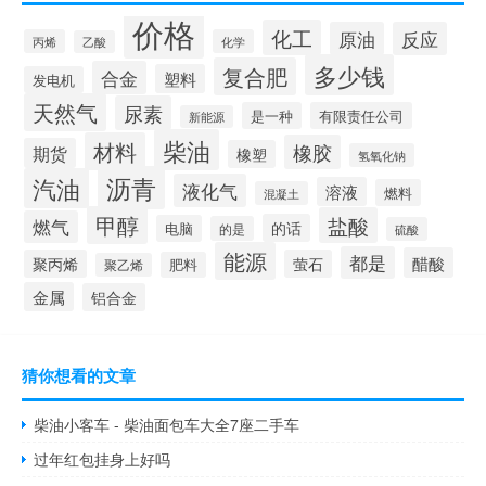
价格
化工
原油
反应
丙烯
化学
乙酸
多少钱
复合肥
合金
塑料
发电机
天然气
尿素
是一种
有限责任公司
新能源
柴油
材料
橡胶
期货
橡塑
氢氧化钠
沥青
汽油
液化气
溶液
燃料
混凝土
甲醇
盐酸
燃气
的话
电脑
的是
硫酸
能源
都是
醋酸
聚丙烯
萤石
肥料
聚乙烯
金属
铝合金
猜你想看的文章
柴油小客车 - 柴油面包车大全7座二手车
过年红包挂身上好吗