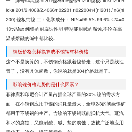
一：牌号n4纯镍/ni201镍棒/n6镍带/ni200镍板/nickel200/n
ickel201/2.4068/2.4066/n02201 n02200/n4(ni201) / n6(ni
200) 镍板纯镍 二：化学成分： Ni%=99.5%-99.6% C%=0.
10%Max 纯镍的耐腐蚀性能 特别能耐碱的腐蚀,不论在高
温或熔融的碱中都比较...
镍板价格怎样换算成不锈钢材料价格
这个不是换算的，不锈钢价格跟着镍价走，这个只是线性
管子，没有具体函数，你说的就是304价格就是了。
影响镍价格走势的是什么因素？
菲律宾和印尼合计产量占据全球产量的30% 镍的需求方
面：在不锈钢应用中镍的消耗量最大，全球2/3的初级镍矿
都用于不锈钢的生产。含镍的不锈钢既能抵抗大气、蒸汽
和水的腐蚀，又能耐酸、碱、盐的腐蚀，故被广泛地应用
于化工、冶金、建筑等行业，如...