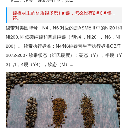
镍板材里的材质很多都1＃镍，怎么没有2＃3＃镍．
还...
镍带对美国牌号：N4，N6 对应的是ASME II 中的Ni201和
Ni200, 即低碳纯镍和普通纯镍（即N4 ，Ni201， N6，Ni
200）。 镍带执行标准：N4/N6纯镍带生产执行标准GB/T
2072-2007 镍带状态（维氏硬度）：硬态（Y），半硬（Y
2）,1，4硬（Y4），软态（M）...