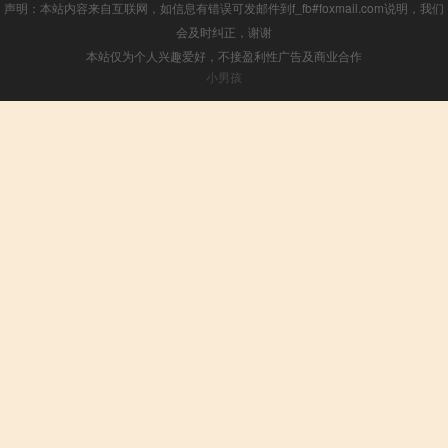
声明：本站内容来自互联网，如信息有错误可发邮件到f_fb#foxmail.com说明，我们
会及时纠正，谢谢
本站仅为个人兴趣爱好，不接盈利性广告及商业合作
小男孩