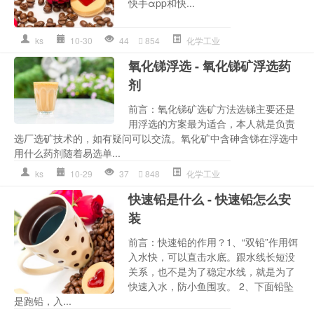
快手αpp和快...
ks
10-30
44
854
化学工业
氧化锑浮选 - 氧化锑矿浮选药
剂
前言：氧化锑矿选矿方法选锑主要还是
用浮选的方案最为适合，本人就是负责
选厂选矿技术的，如有疑问可以交流。氧化矿中含砷含锑在浮选中
用什么药剂随着易选单...
ks
10-29
37
848
化学工业
快速铅是什么 - 快速铅怎么安
装
前言：快速铅的作用？1、“双铅”作用饵
入水快，可以直击水底。跟水线长短没
关系，也不是为了稳定水线，就是为了
快速入水，防小鱼围攻。 2、下面铅坠
是跑铅，入...