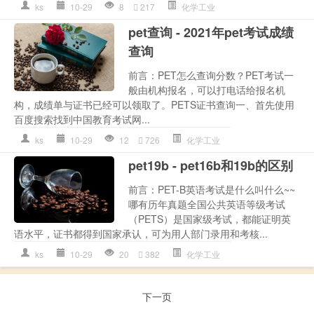
ks
10-29
8
217
化学工业
pet查询 - 2021年pet考试成绩
查询
前言：PET怎么查询分数？PET考试一
般由机构报名，可以打电话给报名机
构，成绩单与证书已经可以领取了。PETS证书查询一、首先使用
百度搜索找到中国教育考试网...
ks
10-29
12
726
化学工业
pet19b - pet16b和19b的区别
前言：PET-B英语考试是什么叫什么~~
哪有历年真题全国公共英语等级考试
（PETS）是国家级考试，都能证明英
语水平，证书都得到国家承认，可为用人部门录用和考核...
ks
10-29
20
382
化学工业
下一页