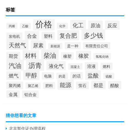
标签
价格
化工
原油
反应
丙烯
化学
乙酸
多少钱
复合肥
合金
塑料
发电机
天然气
尿素
是一种
有限责任公司
新能源
柴油
材料
橡胶
期货
橡塑
氢氧化钠
沥青
汽油
液化气
溶液
燃料
混凝土
甲醇
盐酸
燃气
的话
电脑
的是
硫酸
能源
都是
醋酸
聚丙烯
萤石
肥料
聚乙烯
金属
铝合金
猜你想看的文章
北京暂住证办理流程