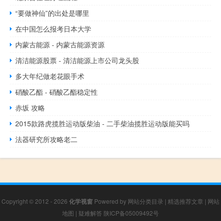
“要做神仙”的出处是哪里
在中国怎么报考日本大学
内蒙古能源 - 内蒙古能源资源
清洁能源股票 - 清洁能源上市公司龙头股
多大年纪做老花眼手术
硝酸乙酯 - 硝酸乙酯稳定性
赤坂 攻略
2015款路虎揽胜运动版柴油 - 二手柴油揽胜运动版能买吗
法器研究所攻略老二
Copyright © 2012 - 2026
化学视窗
Powered by
网站分类目录
|
精选推荐文章
|
网站
地图
|
疑难解答
陕ICP备05009492号