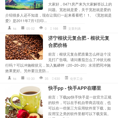
大家好，0471房产来为大家解答以上的
问题。宽恕就是爱，关于宽恕就是爱的
介绍很多人还不知道，现在让我们一起来看看吧！ 1、《宽恕就是
爱》是2011年7月1日印...
ks
05-02
0
166
文章列表
济宁根状元复合肥 - 根状元复
合肥价格
前言：根状元复合肥质量怎么样这个没
见打广告哦。请问番茄怎么了冲状元根
行吗？可以冲施根状元，加入氮磷钾（20~20~20）水溶肥同冲施
效果更好。另外要注意防...
ks
10-30
35
630
化学工业
快手pp - 快手APP在哪里
前言：下载pp快手快手是一款官方正规
的软件，可以在手机自带商店现在，也
可以在一些第三方应用软件里下载，如
应用宝之类的软件里都可以下载安装。