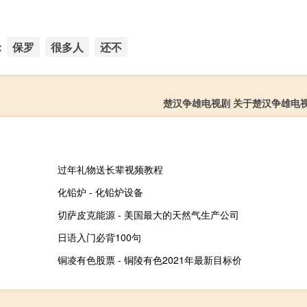
：
保罗
很多人
还不
楚汉争雄电视剧 关于楚汉争雄电
过年礼物送长辈视频教程
化铅炉 - 化铅炉设备
切萨皮克能源 - 美国最大的天然气生产公司
日语入门必背100句
铜凌有色股票 - 铜陵有色2021年最新目标价