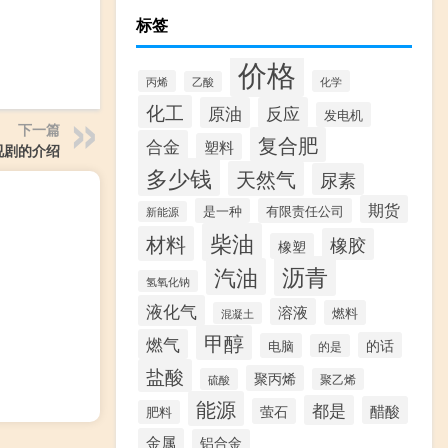
标签
价格
丙烯
化学
乙酸
化工
原油
反应
发电机
下一篇
复合肥
合金
塑料
视剧的介绍
多少钱
天然气
尿素
期货
是一种
有限责任公司
新能源
柴油
材料
橡胶
橡塑
沥青
汽油
氢氧化钠
液化气
溶液
燃料
混凝土
甲醇
燃气
的话
电脑
的是
盐酸
聚丙烯
硫酸
聚乙烯
能源
都是
醋酸
萤石
肥料
金属
铝合金