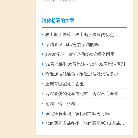
猜你想看的文章
稀土顺丁橡胶 - 稀土顺丁橡胶的优点
柴油 suv - suv有烧柴油的吗
pvc发泡管 - 发泡管和pvc管哪个耐用
92号汽油和95号汽油 - 95与92号汽油区别
附近加油站油价 - 附近加油站汽油多少钱一升
重庆有哪些化工企业
丙烷燃烧的化学方程式 - 丙烷不完全燃烧的化学方程式
丽园 - 靖江丽园
氯化铵有毒吗 - 氯化铵气味有毒吗
4cm沥青虚铺多少 - 4cm沥青AC13虚铺多少公分