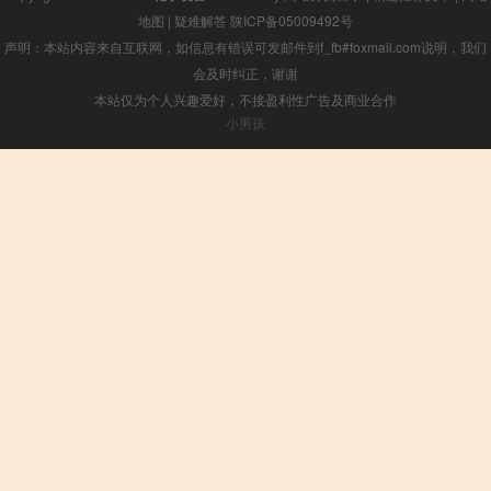
地图
|
疑难解答
陕ICP备05009492号
声明：本站内容来自互联网，如信息有错误可发邮件到f_fb#foxmail.com说明，我们
会及时纠正，谢谢
本站仅为个人兴趣爱好，不接盈利性广告及商业合作
小男孩