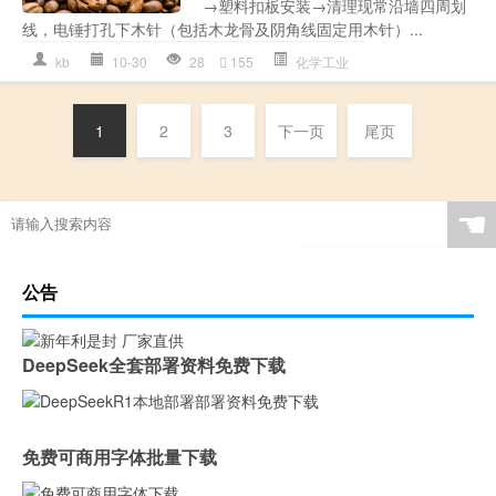
→塑料扣板安装→清理现常沿墙四周划
线，电锤打孔下木针（包括木龙骨及阴角线固定用木针）...
kb
10-30
28
155
化学工业
1
2
3
下一页
尾页
☚
公告
DeepSeek全套部署资料免费下载
免费可商用字体批量下载