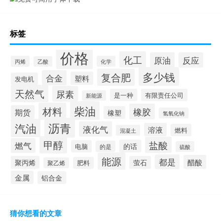
标签
价格
化工
原油
反应
丙烯
化学
乙酸
多少钱
复合肥
合金
塑料
发电机
天然气
尿素
是一种
有限责任公司
新能源
柴油
材料
橡胶
期货
橡塑
氢氧化钠
沥青
汽油
液化气
溶液
燃料
混凝土
甲醇
盐酸
燃气
的话
电脑
的是
硫酸
能源
都是
醋酸
聚丙烯
萤石
肥料
聚乙烯
金属
铝合金
猜你想看的文章