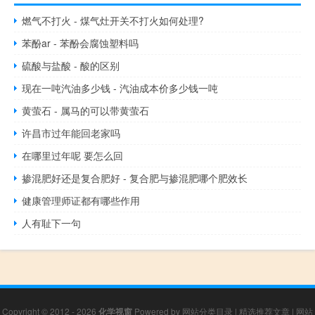
燃气不打火 - 煤气灶开关不打火如何处理?
苯酚ar - 苯酚会腐蚀塑料吗
硫酸与盐酸 - 酸的区别
现在一吨汽油多少钱 - 汽油成本价多少钱一吨
黄萤石 - 属马的可以带黄萤石
许昌市过年能回老家吗
在哪里过年呢 要怎么回
掺混肥好还是复合肥好 - 复合肥与掺混肥哪个肥效长
健康管理师证都有哪些作用
人有耻下一句
Copyright © 2012 - 2026
化学视窗
Powered by
网站分类目录
|
精选推荐文章
|
网站