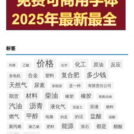
标签
价格
化工
原油
反应
丙烯
化学
乙酸
多少钱
复合肥
合金
塑料
发电机
天然气
尿素
是一种
有限责任公司
新能源
柴油
材料
橡胶
期货
橡塑
氢氧化钠
沥青
汽油
液化气
溶液
燃料
混凝土
甲醇
盐酸
燃气
的话
电脑
的是
硫酸
能源
都是
醋酸
聚丙烯
萤石
肥料
聚乙烯