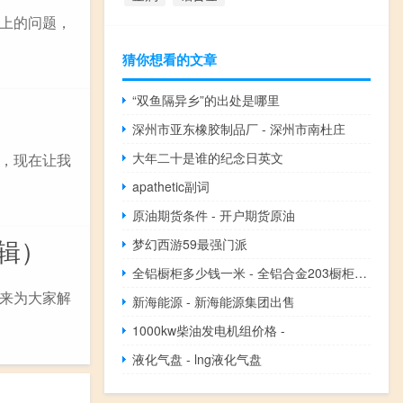
上的问题，
猜你想看的文章
“双鱼隔异乡”的出处是哪里
深州市亚东橡胶制品厂 - 深州市南杜庄
大年二十是谁的纪念日英文
，现在让我
apathetic副词
原油期货条件 - 开户期货原油
特辑）
梦幻西游59最强门派
全铝橱柜多少钱一米 - 全铝合金203橱柜多少钱一米
小六来为大家解
新海能源 - 新海能源集团出售
1000kw柴油发电机组价格 -
液化气盘 - lng液化气盘