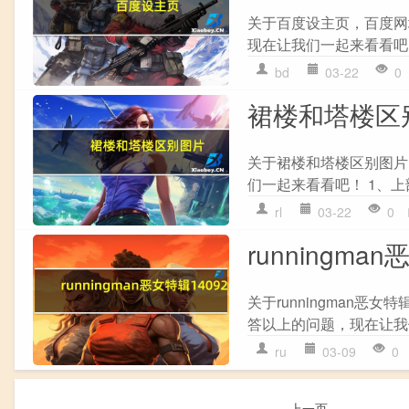
关于百度设主页，百度网
现在让我们一起来看看吧！ 
bd
03-22
0
裙楼和塔楼区
关于裙楼和塔楼区别图片
们一起来看看吧！ 1、上部
rl
03-22
0
runningma
关于runningman恶女
答以上的问题，现在让我们一起来
ru
03-09
0
上一页