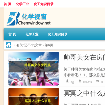
首 页
化学工业
化工知识目录
首 页
化学工业
化工知识目录
>
有关“还不”的文章
- 第6页
帅哥美女在房
关于帅哥美女在房间搞j
来看看吧！ 1、那么你是
sg
03-23
0
冥冥之中什么