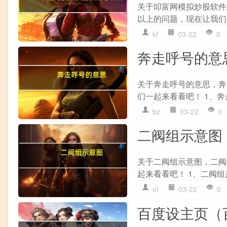
关于叩富网模拟炒股软件
以上的问题，现在让我们一
kf
03-22
0
奔走呼号的意
关于奔走呼号的意思，奔
们一起来看看吧！ 1、奔走呼号
bz
03-22
0
二阀组示意图
关于二阀组示意图，二阀
起来看看吧！ 1、二阀组
ef
03-22
0
百度设主页（