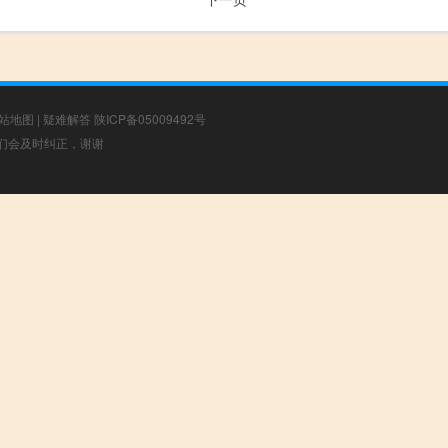
站地图
|
疑难解答
陕ICP备05009492号
，我们会及时纠正，谢谢