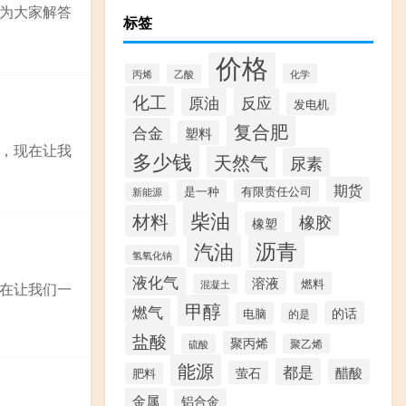
为大家解答
标签
价格
丙烯
化学
乙酸
化工
原油
反应
发电机
复合肥
合金
塑料
，现在让我
多少钱
天然气
尿素
期货
是一种
有限责任公司
新能源
柴油
材料
橡胶
橡塑
沥青
汽油
氢氧化钠
液化气
溶液
燃料
混凝土
在让我们一
甲醇
燃气
的话
电脑
的是
盐酸
聚丙烯
硫酸
聚乙烯
能源
都是
醋酸
萤石
肥料
金属
铝合金