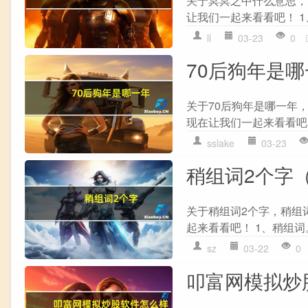
关于冥冥之中什么意思，
让我们一起来看看吧！ 1
ll
03-23
0
70后狗年是
关于70后狗年是哪一年
现在让我们一起来看看吧！ 1、
sslake
03-23
稍组词2个字
关于稍组词2个字，稍组
起来看看吧！ 1、稍组词
sz
03-22
0
叩富网模拟炒