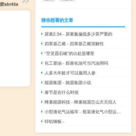
橡胶sbr45a
猜你想看的文章
尿素2.34 - 尿素氮偏低多少算严重的
四苯基乙烯 - 四苯基乙烯溶解性
“空灵霞石峻”的出处是哪里
化工柴油 - 烷基化油可当汽油用吗
人多大年龄才可以服用人参
能源集团 - 能源集团小说
春节是在什么时候
蜂巢能源科技 - 蜂巢能源怎么天天招人
小型液化气运输车 - 瓶装液化气小型运输车
锌铝钢板 -