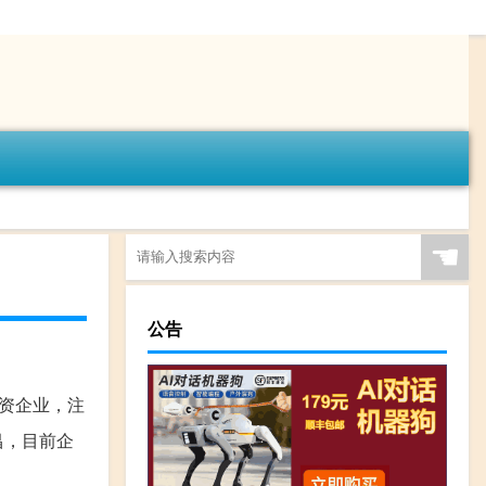
☚
公告
独资企业，注
昌，目前企