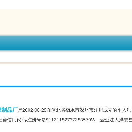
胶
制品厂
是2002-03-28在河北省衡水市深州市注册成立的个人
用代码/注册号是91131182737383579W，企业法人洪志