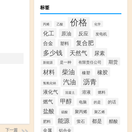
标签
价格
丙烯
化学
乙酸
化工
原油
反应
发电机
复合肥
合金
塑料
多少钱
天然气
尿素
期货
是一种
有限责任公司
新能源
柴油
材料
橡胶
橡塑
沥青
汽油
氢氧化钠
液化气
溶液
燃料
混凝土
甲醇
燃气
的话
电脑
的是
盐酸
聚丙烯
硫酸
聚乙烯
能源
都是
醋酸
萤石
肥料
下一篇
金属
铝合金