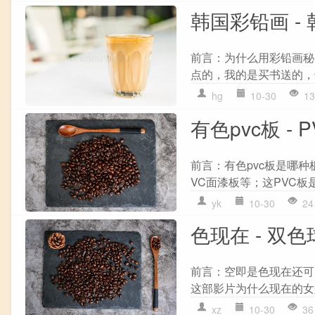
韩国彩铅画 -
前言：为什么用彩铅画秘
点的，我的是买书送的，
hg
10-30
13
有色pvc板 - 
前言：有色pvc板是哪种
VC面漆板等；这PVC板
yk
10-30
24
色现在 - 双色
前言：空即是色现在还可
这部影片为什么现在的女人
xz
10-30
36