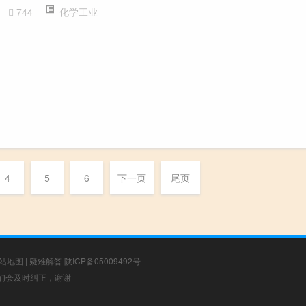
744
化学工业
4
5
6
下一页
尾页
站地图
|
疑难解答
陕ICP备05009492号
，我们会及时纠正，谢谢