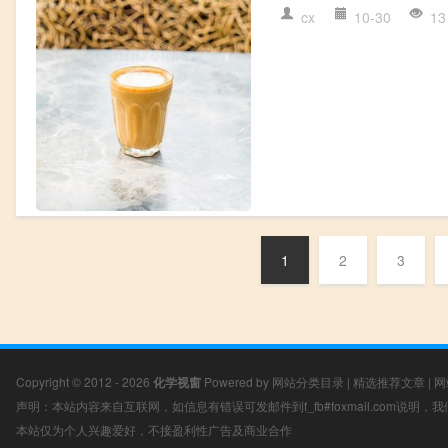
cx
10-30
13
1
2
3
Copyright © 2012 - 2026
化学视窗
Powered by
网站分类目录
|
精选推荐文章
|
网
声明：本站内容来自互联网，如信息有错误可发邮件到f_fb#foxmail.com说明
本站仅为个人兴趣爱好，不接盈利性广告及商业合作