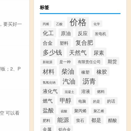
标签
价格
，要买好一
丙烯
化学
乙酸
化工
原油
反应
发电机
复合肥
合金
塑料
多少钱
天然气
尿素
期货
是一种
有限责任公司
新能源
板；2、P
柴油
材料
橡胶
橡塑
沥青
汽油
氢氧化钠
液化气
溶液
燃料
混凝土
甲醇
燃气
的话
电脑
的是
盐酸
聚丙烯
硫酸
聚乙烯
空 可以看
能源
都是
醋酸
萤石
肥料
金属
铝合金