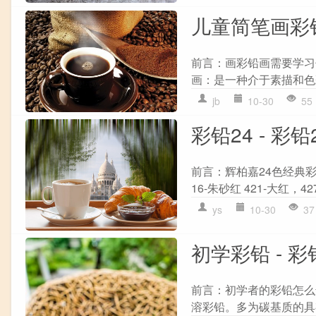
儿童简笔画彩铅 
前言：画彩铅画需要学习
画：是一种介于素描和色
jb
10-30
55
彩铅24 - 彩铅
前言：辉柏嘉24色经典彩铅
16-朱砂红 421-大红，42
ys
10-30
37
初学彩铅 - 
前言：初学者的彩铅怎么
溶彩铅。多为碳基质的具