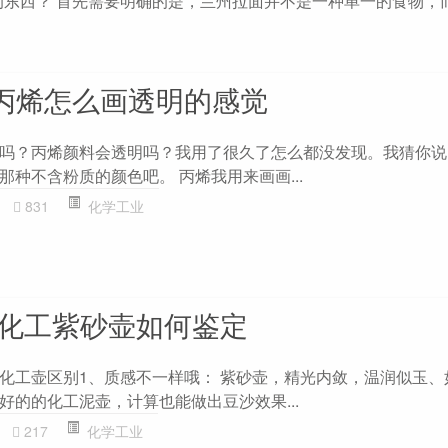
东西？ 首先需要明确的是，兰州拉面并不是一种单一的食物，
 丙烯怎么画透明的感觉
吗？丙烯颜料会透明吗？我用了很久了怎么都没发现。我猜你说的
种不含粉质的颜色吧。 丙烯我用来画画...
831
化学工业
- 化工紫砂壶如何鉴定
化工壶区别1、质感不一样哦： 紫砂壶，精光内敛，温润似玉、
好的的化工泥壶，计算也能做出豆沙效果...
217
化学工业