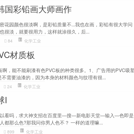
 韩国彩铅画大师画作
密花园颜色很淡啊，是彩铅质量不...我也在画，彩铅有很大学问
也很淡，就要很用力，这样就涂很久，后...
84
化学工业
PVC材质板
板啊，能不能刷漆有色PVC板的种类很多。1、广告用的PVC吸塑
是不需要油漆的，因为本身的材料颜色与纹理有很...
24
化学工业
球I
以看吗，求大神支招在百度里—搜—新电影天堂—输入—色即是
都那么色?那我问你男人色不？ 一样的道理嘛...
899
化学工业