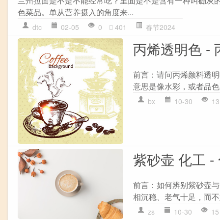
兰州拉面是不是不能经常吃？里面是不是含有一种叫硼灰的
色菜品。单从营养摄入的角度来...
dtc
02-05
0
401
春节2024
丙烯透明色 -
前言：请问丙烯颜料透明
意思是像水彩，或者品色那
bx
10-30
13
紫砂壶 化工 
前言：如何辨别紫砂壶与
相沉稳、老气十足，而不
zs
10-30
15