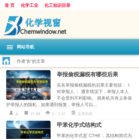
首 页
化学工业
化工知识目录
网站导航
>
作者“jb”的文章
举报偷税漏税有哪些后果
实名举报偷税漏税的后果主要包括： 1.
对举报人 ： 通常情况下，举报人本人
不会受到不利影响。 税务机关有义务保
护举报人的隐私，如果遇到报复，举报人可以...
jb
01-08
0
31
文章列表
甲苯化学式结构式
甲苯的化学式是`C7H8`，其结构简式为