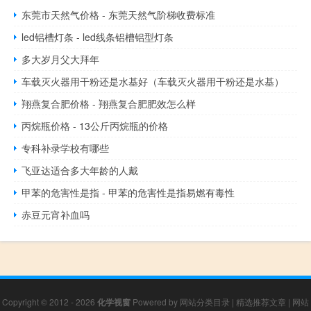
东莞市天然气价格 - 东莞天然气阶梯收费标准
led铝槽灯条 - led线条铝槽铝型灯条
多大岁月父大拜年
车载灭火器用干粉还是水基好（车载灭火器用干粉还是水基）
翔燕复合肥价格 - 翔燕复合肥肥效怎么样
丙烷瓶价格 - 13公斤丙烷瓶的价格
专科补录学校有哪些
飞亚达适合多大年龄的人戴
甲苯的危害性是指 - 甲苯的危害性是指易燃有毒性
赤豆元宵补血吗
Copyright © 2012 - 2026
化学视窗
Powered by
网站分类目录
|
精选推荐文章
|
网站