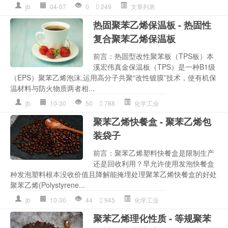
jb
04-07
0
249
文章列表
热固聚苯乙烯保温板 - 热固性
复合聚苯乙烯保温板
前言：热固型改性聚苯板（TPS板）本
溪宏伟真金保温板（TPS）是一种B1级
（EPS）聚苯乙烯泡沫,运用高分子共聚“改性镀膜”技术，使有机保
温材料与防火物质两者相...
jb
10-30
50
788
化学工业
聚苯乙烯快餐盒 - 聚苯乙烯包
装袋子
前言：聚苯乙烯塑料快餐盒是限制生产
还是回收利用？早允许使用发泡快餐盒
种发泡塑料根本没收价值且降解能掩埋处理聚苯乙烯快餐盒的好处
聚苯乙烯(Polystyrene...
jb
10-30
44
945
化学工业
聚苯乙烯理化性质 - 等规聚苯