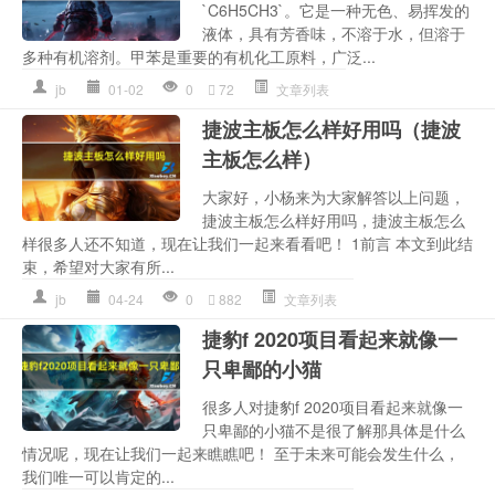
`C6H5CH3`。它是一种无色、易挥发的
液体，具有芳香味，不溶于水，但溶于
多种有机溶剂。甲苯是重要的有机化工原料，广泛...
jb
01-02
0
72
文章列表
捷波主板怎么样好用吗（捷波
主板怎么样）
大家好，小杨来为大家解答以上问题，
捷波主板怎么样好用吗，捷波主板怎么
样很多人还不知道，现在让我们一起来看看吧！ 1前言 本文到此结
束，希望对大家有所...
jb
04-24
0
882
文章列表
捷豹f 2020项目看起来就像一
只卑鄙的小猫
很多人对捷豹f 2020项目看起来就像一
只卑鄙的小猫不是很了解那具体是什么
情况呢，现在让我们一起来瞧瞧吧！ 至于未来可能会发生什么，
我们唯一可以肯定的...