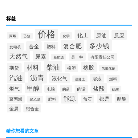
标签
价格
化工
原油
反应
丙烯
化学
乙酸
多少钱
复合肥
合金
塑料
发电机
天然气
尿素
是一种
有限责任公司
新能源
柴油
材料
橡胶
期货
橡塑
氢氧化钠
沥青
汽油
液化气
溶液
燃料
混凝土
甲醇
盐酸
燃气
的话
电脑
的是
硫酸
能源
都是
醋酸
聚丙烯
萤石
肥料
聚乙烯
金属
铝合金
猜你想看的文章