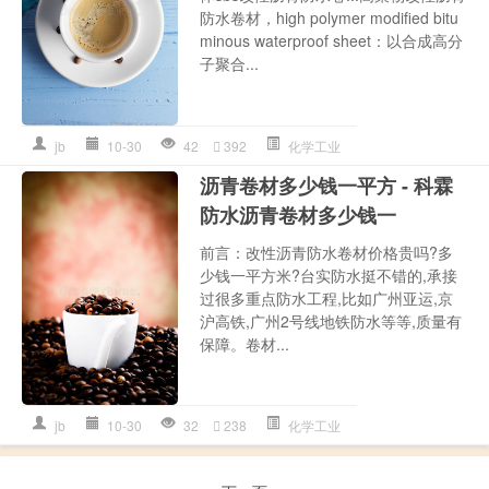
防水卷材，high polymer modified bitu
minous waterproof sheet：以合成高分
子聚合...
jb
10-30
42
392
化学工业
沥青卷材多少钱一平方 - 科霖
防水沥青卷材多少钱一
前言：改性沥青防水卷材价格贵吗?多
少钱一平方米?台实防水挺不错的,承接
过很多重点防水工程,比如广州亚运,京
沪高铁,广州2号线地铁防水等等,质量有
保障。卷材...
jb
10-30
32
238
化学工业