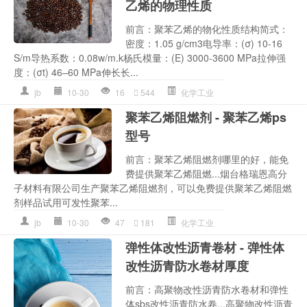
乙烯的物理性质
前言：聚苯乙烯的物化性质结构简式：
密度：1.05 g/cm3电导率：(σ) 10-16
S/m导热系数：0.08w/m.k杨氏模量：(E) 3000-3600 MPa拉伸强
度：(σt) 46–60 MPa伸长长...
jb
10-30
16
544
化学工业
聚苯乙烯阻燃剂 - 聚苯乙烯ps
型号
前言：聚苯乙烯阻燃剂哪里的好，能免
费提供聚苯乙烯阻燃...烟台格瑞恩高分
子材料有限公司生产聚苯乙烯阻燃剂，可以免费提供聚苯乙烯阻燃
剂样品试用可发性聚苯...
jb
10-30
47
181
化学工业
弹性体改性沥青卷材 - 弹性体
改性沥青防水卷材厚度
前言：高聚物改性沥青防水卷材和弹性
体sbs改性沥青防水卷...高聚物改性沥青