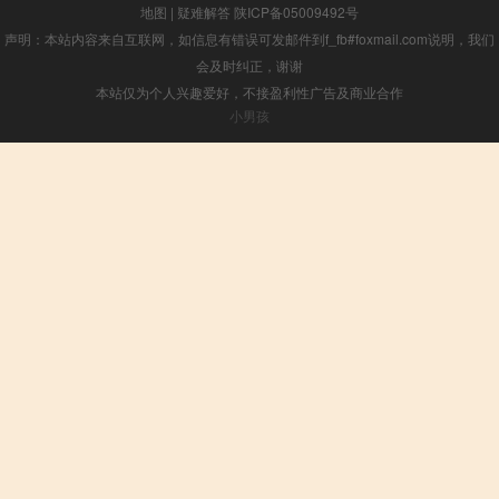
地图
|
疑难解答
陕ICP备05009492号
声明：本站内容来自互联网，如信息有错误可发邮件到f_fb#foxmail.com说明，我们
会及时纠正，谢谢
本站仅为个人兴趣爱好，不接盈利性广告及商业合作
小男孩