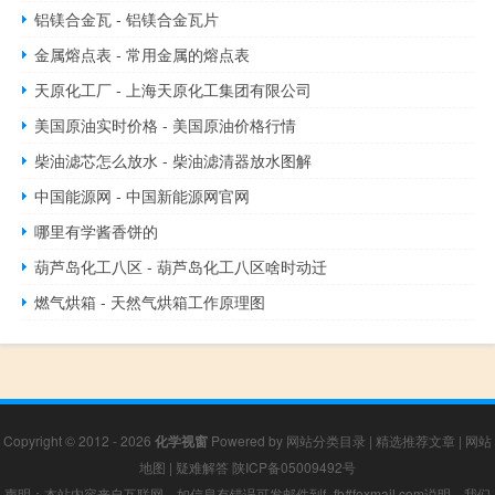
铝镁合金瓦 - 铝镁合金瓦片
金属熔点表 - 常用金属的熔点表
天原化工厂 - 上海天原化工集团有限公司
美国原油实时价格 - 美国原油价格行情
柴油滤芯怎么放水 - 柴油滤清器放水图解
中国能源网 - 中国新能源网官网
哪里有学酱香饼的
葫芦岛化工八区 - 葫芦岛化工八区啥时动迁
燃气烘箱 - 天然气烘箱工作原理图
Copyright © 2012 - 2026
化学视窗
Powered by
网站分类目录
|
精选推荐文章
|
网站
地图
|
疑难解答
陕ICP备05009492号
声明：本站内容来自互联网，如信息有错误可发邮件到f_fb#foxmail.com说明，我们