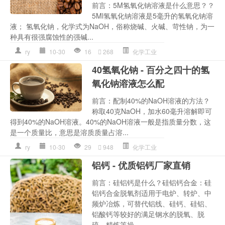
前言：5M氢氧化钠溶液是什么意思？？
5Ml氢氧化钠溶液是5毫升的氢氧化钠溶
液； 氢氧化钠，化学式为NaOH，俗称烧碱、火碱、苛性钠，为一
种具有很强腐蚀性的强碱...
ry
10-30
16
268
化学工业
40氢氧化钠 - 百分之四十的氢
氧化钠溶液怎么配
前言：配制40%的NaOH溶液的方法？
称取40克NaOH，加水60毫升溶解即可
得到40%的NaOH溶液。40%的NaOH溶液一般是指质量分数，这
是一个质量比，意思是溶质质量占溶...
ry
10-30
29
948
化学工业
铝钙 - 优质铝钙厂家直销
前言：硅铝钙是什么？硅铝钙合金：硅
铝钙合金脱氧剂适用于电炉、转炉、中
频炉冶炼，可替代铝线、硅钙、硅铝、
铝酸钙等较好的满足钢水的脱氧、脱
硫、精炼等操...