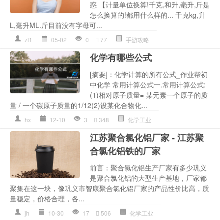
惑 【计量单位换算!千克,和升,毫升,斤是
怎么换算的!都用什么样的... 千克kg,升
L,毫升ML.斤目前没有字母可...
zl1
05-02
0
77
手游攻略
化学有哪些公式
[摘要]：化学计算的所有公式_作业帮初
中化学 常用计算公式一.常用计算公式:
(1)相对原子质量= 某元素一个原子的质
量 / 一个碳原子质量的1/12(2)设某化合物化...
hx
12-10
3
348
化学工业
江苏聚合氯化铝厂家 - 江苏聚
合氯化铝铁的厂家
前言：聚合氯化铝生产厂家有多少巩义
是聚合氯化铝的大型生产基地，厂家都
聚集在这一块，像巩义市智康聚合氯化铝厂家的产品性价比高，质
量稳定，价格合理，各...
jh
10-30
17
506
化学工业