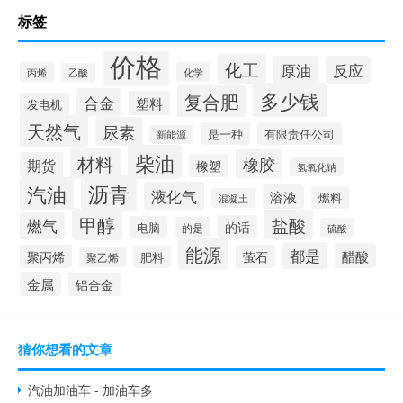
标签
价格
化工
原油
反应
丙烯
化学
乙酸
多少钱
复合肥
合金
塑料
发电机
天然气
尿素
是一种
有限责任公司
新能源
柴油
材料
橡胶
期货
橡塑
氢氧化钠
沥青
汽油
液化气
溶液
燃料
混凝土
甲醇
盐酸
燃气
的话
电脑
的是
硫酸
能源
都是
醋酸
聚丙烯
萤石
肥料
聚乙烯
金属
铝合金
猜你想看的文章
汽油加油车 - 加油车多