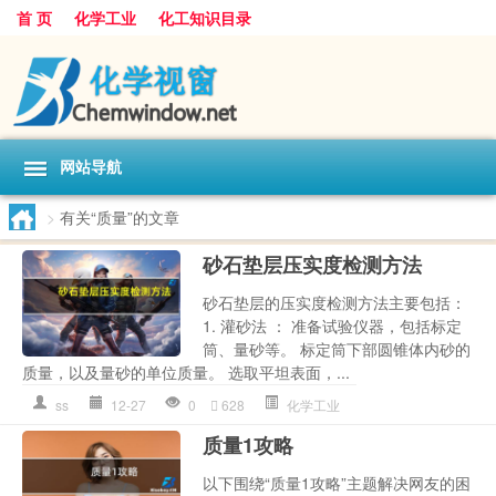
首 页
化学工业
化工知识目录
网站导航
>
有关“质量”的文章
砂石垫层压实度检测方法
砂石垫层的压实度检测方法主要包括：
1. 灌砂法 ： 准备试验仪器，包括标定
筒、量砂等。 标定筒下部圆锥体内砂的
质量，以及量砂的单位质量。 选取平坦表面，...
ss
12-27
0
628
化学工业
质量1攻略
以下围绕“质量1攻略”主题解决网友的困