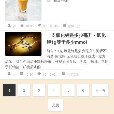
yz
10-30
37
545
化学工业
一支氯化钾是多少毫升 - 氯化
钾1g等于多少mmol
前言：1克 氯化钾是多少毫升？问听不
清楚 氯化钾 无色细长菱形或成一立方
晶体，或白色结晶小颗粒粉末，外观如同食盐，无臭、味咸。常用
于低钠盐、矿物质水的...
lh
10-30
10
624
化学工业
1
2
3
4
5
6
下一页
尾页