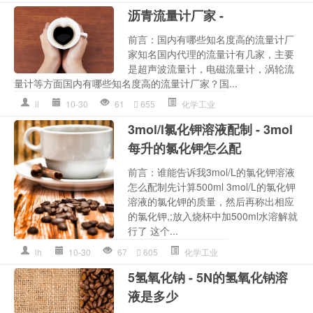
沥青流量计厂家 -
前言：国内有哪些知名度高的流量计厂
家知名国内代理的流量计有几家，主要
是超声波流量计，电磁流量计，涡轮流
量计等方面国内有哪些知名度高的流量计厂家？国...
ll
10-30
61
655
化学工业
3mol/l氯化钾溶液配制 - 3mol
每升的氯化钾怎么配
前言：谁能告诉我3mol/L的氯化钾溶液
怎么配制先计算500ml 3mol/L的氯化钾
溶液的氯化钾的质量，然后再称出相应
的氯化钾,;放入烧杯中加500ml水溶解就
行了 这个...
lh
10-30
67
605
化学工业
5氢氧化钠 - 5N的氢氧化钠溶
液是多少