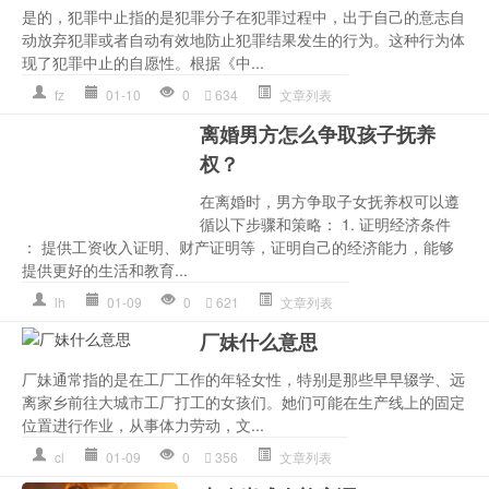
是的，犯罪中止指的是犯罪分子在犯罪过程中，出于自己的意志自
动放弃犯罪或者自动有效地防止犯罪结果发生的行为。这种行为体
现了犯罪中止的自愿性。根据《中...
fz
01-10
0
634
文章列表
离婚男方怎么争取孩子抚养
权？
在离婚时，男方争取子女抚养权可以遵
循以下步骤和策略： 1. 证明经济条件
： 提供工资收入证明、财产证明等，证明自己的经济能力，能够
提供更好的生活和教育...
lh
01-09
0
621
文章列表
厂妹什么意思
厂妹通常指的是在工厂工作的年轻女性，特别是那些早早辍学、远
离家乡前往大城市工厂打工的女孩们。她们可能在生产线上的固定
位置进行作业，从事体力劳动，文...
cl
01-09
0
356
文章列表