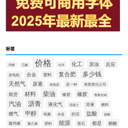
标签
价格
化工
原油
反应
丙烯
化学
乙酸
多少钱
复合肥
合金
塑料
发电机
天然气
尿素
是一种
有限责任公司
新能源
柴油
材料
橡胶
期货
橡塑
氢氧化钠
沥青
汽油
液化气
溶液
燃料
混凝土
甲醇
盐酸
燃气
的话
电脑
的是
硫酸
能源
都是
醋酸
聚丙烯
萤石
肥料
聚乙烯