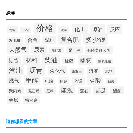
标签
价格
化工
原油
反应
丙烯
化学
乙酸
多少钱
复合肥
合金
塑料
发电机
天然气
尿素
是一种
有限责任公司
新能源
柴油
材料
橡胶
期货
橡塑
氢氧化钠
沥青
汽油
液化气
溶液
燃料
混凝土
甲醇
盐酸
燃气
的话
电脑
的是
硫酸
能源
都是
醋酸
聚丙烯
萤石
肥料
聚乙烯
金属
铝合金
猜你想看的文章