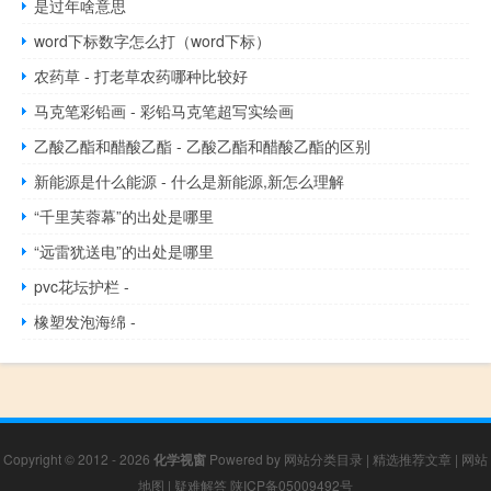
是过年啥意思
word下标数字怎么打（word下标）
农药草 - 打老草农药哪种比较好
马克笔彩铅画 - 彩铅马克笔超写实绘画
乙酸乙酯和醋酸乙酯 - 乙酸乙酯和醋酸乙酯的区别
新能源是什么能源 - 什么是新能源,新怎么理解
“千里芙蓉幕”的出处是哪里
“远雷犹送电”的出处是哪里
pvc花坛护栏 -
橡塑发泡海绵 -
Copyright © 2012 - 2026
化学视窗
Powered by
网站分类目录
|
精选推荐文章
|
网站
地图
|
疑难解答
陕ICP备05009492号