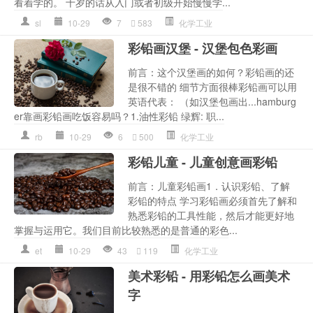
看着学的。 十岁的话从入门或者初级开始慢慢学...
sl
10-29
7
583
化学工业
彩铅画汉堡 - 汉堡包色彩画
前言：这个汉堡画的如何？彩铅画的还
是很不错的 细节方面很棒彩铅画可以用
英语代表： （如汉堡包画出...hamburg
er靠画彩铅画吃饭容易吗？1.油性彩铅 绿辉: 职...
rb
10-29
6
500
化学工业
彩铅儿童 - 儿童创意画彩铅
前言：儿童彩铅画1．认识彩铅、了解
彩铅的特点 学习彩铅画必须首先了解和
熟悉彩铅的工具性能，然后才能更好地
掌握与运用它。我们目前比较熟悉的是普通的彩色...
et
10-29
43
119
化学工业
美术彩铅 - 用彩铅怎么画美术
字