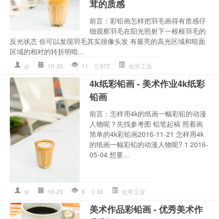
茸的质感
前言：彩铅画怎样把羽毛画得有质感仔
细观察羽毛在阳光照射下一根根羽毛的
反光状态 你可以发现羽毛其实很像头发 有最亮的高光区域和暗面
区域的相对的转折明暗...
yl
10-30
11
973
化学工业
4k纸彩铅画 - 美术作业4k纸彩
铅画
前言：怎样用4k的纸画一幅彩铅的动漫
人物呢？先找参考图 铅笔起稿 照着画
简单的4k彩铅画2016-11-21 怎样用4k
的纸画一幅彩铅的动漫人物呢? 1 2016-
05-04 想要...
sl
10-29
6
38
化学工业
美术作品彩铅画 - 优秀美术作