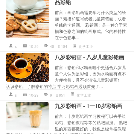
品彩铅
前言：画彩铅画需要学习什么类型的绘
画？素描和速写或者儿童简笔画，或者
单线的卡通画。 彩铅画：是一种介于素
描和色彩之间的绘画形式。它的独特性
在于色彩丰...
sl
10-29
48
184
化学工业
八岁彩铅画 - 八岁儿童彩铅画
前言：彩铅和水粉画哪个更适合八岁儿
童个人认为是彩铅，因为水粉画有点不
方便携带，且不会清洗儿童彩铅画1．
认识彩铅、了解彩铅的特点 学习彩铅画必须首先了...
sl
10-29
9
851
化学工业
九岁彩铅画 - 1一10岁彩铅画
前言：十岁彩铅画学习教程可以去手绘
彩铅、彩铅教程等等的贴吧里搜。 贴吧
里的东西都挺好的，我也是经常搜教程