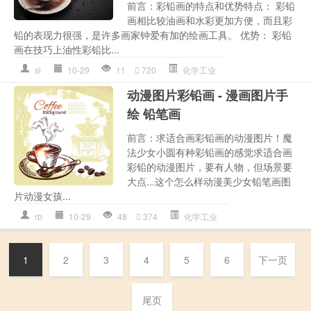
前言：彩铅画的特点和优势特点： 彩铅
画相比较油画和水彩更加方便，而且彩
铅的表现力很强，是许多画家钟爱有加的绘画工具。 优势： 彩铅
画在技巧上油性彩铅比...
sl
10-29
11
720
化学工业
动漫图片彩铅画 - 漫画图片手
绘 铅笔画
前言：求适合画彩铅画的动漫图片！魔
法少女小圆有种彩铅画的感觉求适合画
彩铅的动漫图片，要有人物，但场景要
大点...这个怎么样动漫美少女铅笔画图
片动漫女孩...
rb
10-29
48
374
化学工业
1
2
3
4
5
6
下一页
尾页