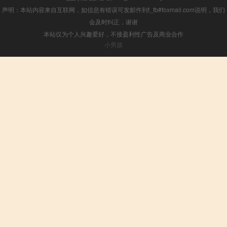
声明：本站内容来自互联网，如信息有错误可发邮件到f_fb#foxmail.com说明，我们
会及时纠正，谢谢
本站仅为个人兴趣爱好，不接盈利性广告及商业合作
小男孩