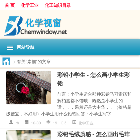
首 页
化学工业
化工知识目录
网站导航
>
有关“素描”的文章
彩铅小学生 - 怎么画小学生彩
铅
前言：小学生适合那种彩铅马可雷诺和
辉柏嘉都不错哦，既然是小学生的
话，，，果然还是大中华，，（价格超
级便宜，不好用）小学生用什么铅笔回答：小学生写字...
rb
10-30
19
5
化学工业
彩铅毛绒质感 - 怎么画出毛茸