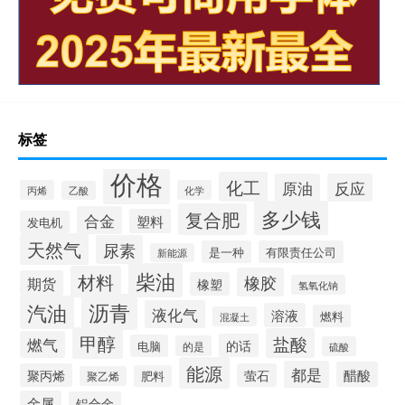
标签
价格
化工
原油
反应
丙烯
化学
乙酸
多少钱
复合肥
合金
塑料
发电机
天然气
尿素
是一种
有限责任公司
新能源
柴油
材料
橡胶
期货
橡塑
氢氧化钠
沥青
汽油
液化气
溶液
燃料
混凝土
甲醇
盐酸
燃气
的话
电脑
的是
硫酸
能源
都是
醋酸
聚丙烯
萤石
肥料
聚乙烯
金属
铝合金