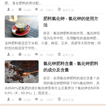
肥。 复合肥料的养分配...
fh
10-30
39
811
化学工业
肥料氯化钾 - 氯化钾的使用方
法
前言：氯化钾肥料有啥作用....氯化钾呈
现为化学中性、生理酸性的速效钾肥，
这种肥料最适宜于水稻、小麦、棉花、玉米、高梁等大田作物；同
时也比较适宜于中性...
lh
10-30
30
809
化学工业
氯化钾肥料含量 - 氯化钾肥料
的成分及含量
前言：农用氯化钾肥料的成分含量？农
用的氯化钾肥料除了60%氯化钾外，其
余的40%是氮肥的成分氯化钾里有什么元素养分？氯化钾含K2O6
0.0%（K，50.0%）]，因其含...
lh
10-30
28
577
化学工业