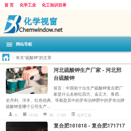
首 页
化学工业
化工知识目录
网站导航
>
有关“硫酸钾”的文章
河北硫酸钾生产厂家 - 河北邢
台硫酸钾
前言：中国前十位生产硫酸钾复合肥厂
家是什么名称红四方、金正大、鲁西、
史丹利、洋丰、红色劲典、等都是其中的罗布泊钾肥中的罗布泊牌
硫酸钾是哪个公司生产...
lb
10-30
38
100
化学工业
复合肥181818 - 复合肥171717