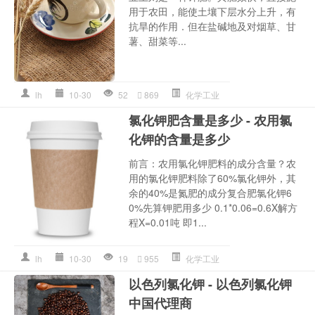
用于农田，能使土壤下层水分上升，有
抗旱的作用．但在盐碱地及对烟草、甘
薯、甜菜等...
lh
10-30
52
869
化学工业
氯化钾肥含量是多少 - 农用氯
化钾的含量是多少
前言：农用氯化钾肥料的成分含量？农
用的氯化钾肥料除了60%氯化钾外，其
余的40%是氮肥的成分复合肥氯化钾6
0%先算钾肥用多少 0.1*0.06=0.6X解方
程X=0.01吨 即1...
lh
10-30
19
955
化学工业
以色列氯化钾 - 以色列氯化钾
中国代理商