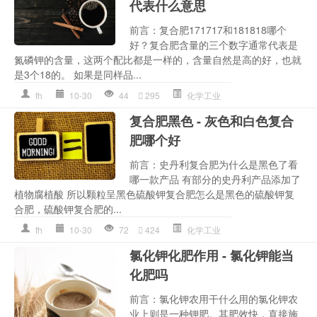
代表什么意思
前言：复合肥171717和181818哪个
好？复合肥含量的三个数字通常代表是
氮磷钾的含量，这两个配比都是一样的，含量自然是高的好，也就
是3个18的。 如果是同样品...
fh
10-30
44
295
化学工业
复合肥黑色 - 灰色和白色复合
肥哪个好
前言：史丹利复合肥为什么是黑色了看
哪一款产品 有部分的史丹利产品添加了
植物腐植酸 所以颗粒呈黑色硫酸钾复合肥怎么是黑色的硫酸钾复
合肥，硫酸钾复合肥的...
fh
10-30
72
424
化学工业
氯化钾化肥作用 - 氯化钾能当
化肥吗
前言：氯化钾农用干什么用的氯化钾农
业上则是一种钾肥。其肥效快，直接施