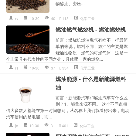
物醇油、变压...
ry
10-30
40
118
化学工业
燃油燃气燃烧机 - 燃油燃烧机
前言：燃烧机燃油燃气有啥不一样最简
单的来说，燃料不同，燃油的主要是燃
烧油性物质，燃气的可燃气体，这是一
个非常具有代表性的不同之处，具体哪一家的燃烧...
rs
10-30
37
334
化学工业
燃油能源 - 什么是新能源燃料
油
前言：新能源汽车和燃油汽车有什么区
别？1、能量来源不同。 这个不同点相
信大多数人都能在第一时间想到，从名称上我们就看得出来，电动
汽车使用的是电能，而...
jc
10-30
31
401
化学工业