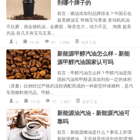
剂哪个牌子的
前言：燃油添加剂品牌排名？中国石化
超美燃油宝 奔驰宝马奥迪 发动机机油
不抗磨，就会烧机油，会磨损，噪音也大，动力不足。 淘搜 超美
共晶 前几天有宝马五系...
tj
10-30
41
284
化学工业
新能源甲醇汽油怎么样 - 新能
源甲醇汽油国家认可吗
前言：甲醇汽油怎么样？甲醇汽油是指
国标汽油和甲醇及添加剂按一定的体积
（质量）比例经过严格的流程调配而成的一种新型环保燃料，是汽
车用燃料替代品。甲醇...
jc
10-30
17
627
化学工业
新能源油汽油 - 新能源汽油可
靠吗
前言：新能源燃油是什么？事实上所谓
新能源燃油，无非就是传说中的所谓“醇