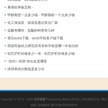
幕墙铝单板定制 -
甲醇期货一点多少钱 - 甲醇期权一个点多少钱
化工保温泵 - 保温泵惠尔泵业厂家
盐酸有哪些 - 盐酸的种类有几种
萤石ezviz下载 - ezviz手机客户端下载
西昌民族幼儿师范高等专科学校是哪一年创办的
铝艺护栏价格多少一米 - 铝艺护栏价格多少钱
“自扫一间房”的出处是哪里
排球单招分数线是多少分
Copyright © 2012 - 2026
化学视窗
Powered by
网站分类目录
|
精选推荐文章
|
网站
地图
|
疑难解答
陕ICP备05009492号