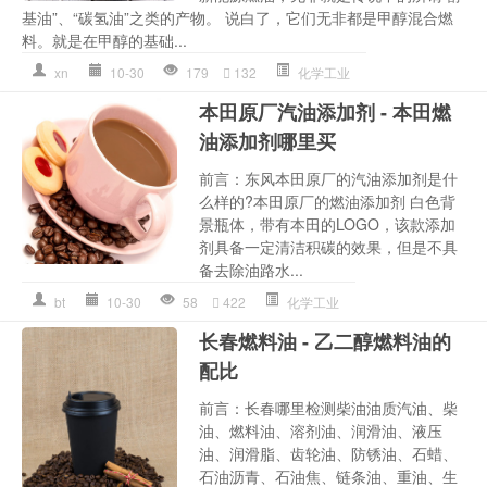
基油”、“碳氢油”之类的产物。 说白了，它们无非都是甲醇混合燃
料。就是在甲醇的基础...
xn
10-30
179
132
化学工业
本田原厂汽油添加剂 - 本田燃
油添加剂哪里买
前言：东风本田原厂的汽油添加剂是什
么样的?本田原厂的燃油添加剂 白色背
景瓶体，带有本田的LOGO，该款添加
剂具备一定清洁积碳的效果，但是不具
备去除油路水...
bt
10-30
58
422
化学工业
长春燃料油 - 乙二醇燃料油的
配比
前言：长春哪里检测柴油油质汽油、柴
油、燃料油、溶剂油、润滑油、液压
油、润滑脂、齿轮油、防锈油、石蜡、
石油沥青、石油焦、链条油、重油、生