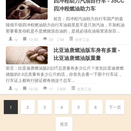
四冲程助力汽油自行车 - 35CC
四冲程燃油助力车
前言：四冲程汽油助力自行车国产的嘉
陵很不错四冲程燃油助力自行车油箱里是不是只加汽油，不加机油
那要看发动机是不是燃烧混合油的，是就必须在油箱里添加百...
ry
10-30
53
54
化学工业
比亚迪唐燃油版车身有多重 -
比亚迪唐燃油版重量
前言：比亚迪唐燃油版2点0T总质量有多少公斤？首先比亚迪唐燃
烧版的2.0总质量有多少公斤的话，你首先去看一下那个行车证，
行车证上都有行驶证都有他这个总车...
ry
10-30
11
825
化学工业
1
2
3
4
5
6
下一页
尾页