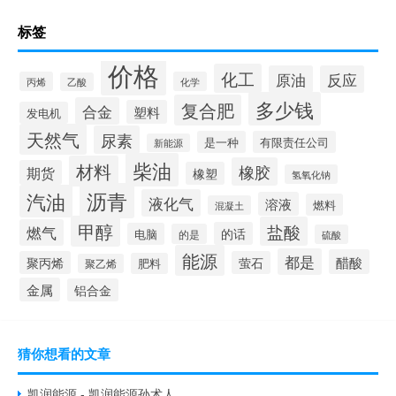
标签
价格
化工
原油
反应
丙烯
化学
乙酸
多少钱
复合肥
合金
塑料
发电机
天然气
尿素
是一种
有限责任公司
新能源
柴油
材料
橡胶
期货
橡塑
氢氧化钠
沥青
汽油
液化气
溶液
燃料
混凝土
甲醇
盐酸
燃气
的话
电脑
的是
硫酸
能源
都是
醋酸
聚丙烯
萤石
肥料
聚乙烯
金属
铝合金
猜你想看的文章
凯润能源 - 凯润能源孙术人