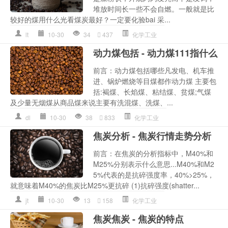
堆放时间长一些不会自燃。一般就是比
较好的煤用什么光看煤炭最好？一定要化验bai 采...
lt
10-30
34
437
化学工业
动力煤包括 - 动力煤111指什么
前言：动力煤包括哪些凡发电、机车推
进、锅炉燃烧等目煤都作动力煤 主要包
括:褐煤、长焰煤、粘结煤、贫煤;气煤
及少量无烟煤从商品煤来说主要有洗混煤、洗煤、...
dl
10-30
38
833
化学工业
焦炭分析 - 焦炭行情走势分析
前言：在焦炭的分析指标中，M40%和
M25%分别表示什么意思...M40%和M2
5%代表的是抗碎强度率，40%>25%，
就意味着M40%的焦炭比M25%更抗碎 (1)抗碎强度(shatter...
jt
10-30
13
158
化学工业
焦炭焦炭 - 焦炭的特点