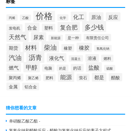
标签
价格
化工
原油
反应
丙烯
化学
乙酸
多少钱
复合肥
合金
塑料
发电机
天然气
尿素
是一种
有限责任公司
新能源
柴油
材料
橡胶
期货
橡塑
氢氧化钠
沥青
汽油
液化气
溶液
燃料
混凝土
甲醇
盐酸
燃气
的话
电脑
的是
硫酸
能源
都是
醋酸
聚丙烯
萤石
肥料
聚乙烯
金属
铝合金
猜你想看的文章
单硝酸乙酸乙酯 -
氢氧化钠和醋酸反应 - 醋酸与氢氧化钠反应的离子方程式