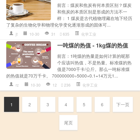
前言：煤炭和焦炭有何本质区别？煤炭
和焦炭的本质区别是形成的方法不一
样： 1 煤炭是古代植物埋藏在地下经历
了复杂的生物化学和物理化学变化逐渐形成的固体可...
jt
10-30
31
635
化学工业
一吨煤的热值 - 1kg煤的热值
前言：1吨煤的热量是如何计算的呢那
个应该叫热值，不是热量。标准煤的热
值是7000千卡/公斤。那么一吨标准煤
的热值就是70万千卡。 700000000÷5000×0.1=14万元1...
rz
10-30
12
236
化学工业
1
2
3
4
5
6
下一页
尾页