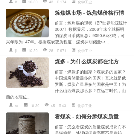
lt
10-30
43
174
化学工业
炼焦煤市场 - 炼焦煤价格行情
前言：炼焦煤的现状《BP世界能源统计
2007》数据显示，2006年末全球探明
的煤炭可采储量总计9090.64亿吨，可
采年限为147年。根据煤炭变质程度，煤炭探明储量中...
jl
10-30
28
971
化学工业
煤多 - 为什么煤炭都在北方
前言：煤炭多的国家？煤炭多的国家？
中国煤炭储量最多的国家！其次就是俄
罗斯，煤炭产量最多的国家是中国！为
什么山西煤炭那么多？在远古时代，山
西的地理位...
sx
10-30
45
43
化学工业
看煤炭 - 如何分辨煤炭质量
前言：怎么看煤炭的质量煤炭成块而不
是煤粉状，外观闪闪发亮而不是发钨，