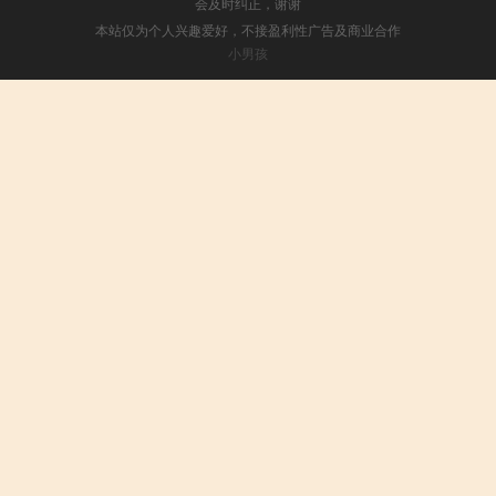
会及时纠正，谢谢
本站仅为个人兴趣爱好，不接盈利性广告及商业合作
小男孩