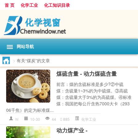
首 页
化学工业
化工知识目录
网站导航
>
有关“煤炭”的文章
煤硫含量 - 动力煤硫含量
前言：煤的含硫标准是多少?②中硫
煤：含硫量1~3%的为中硫煤。③高硫
煤：含硫量大于3%的为高硫煤。④标准
煤：我国把每公斤含热7000大卡（293
06千焦）的定为标准煤...
hl
10-30
44
885
化学工业
动力煤产业 -