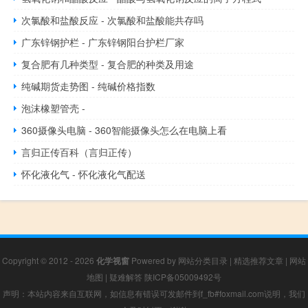
次氯酸和盐酸反应 - 次氯酸和盐酸能共存吗
广东锌钢护栏 - 广东锌钢阳台护栏厂家
复合肥有几种类型 - 复合肥的种类及用途
纯碱期货走势图 - 纯碱价格指数
泡沫橡塑管壳 -
360摄像头电脑 - 360智能摄像头怎么在电脑上看
言归正传百科（言归正传）
怀化液化气 - 怀化液化气配送
Copyright © 2012 - 2026
化学视窗
Powered by
网站分类目录
|
精选推荐文章
|
网站
地图
|
疑难解答
陕ICP备05009492号
声明：本站内容来自互联网，如信息有错误可发邮件到f_fb#foxmail.com说明，我们