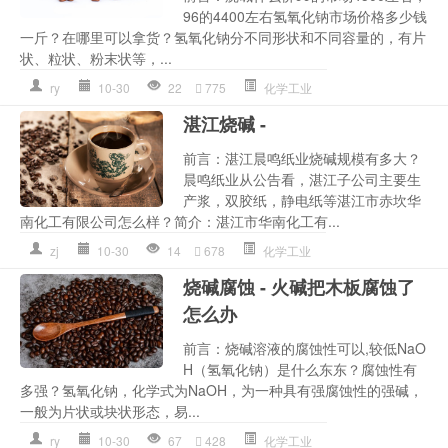
96的4400左右氢氧化钠市场价格多少钱
一斤？在哪里可以拿货？氢氧化钠分不同形状和不同容量的，有片
状、粒状、粉末状等，...
ry
10-30
22
775
化学工业
湛江烧碱 -
前言：湛江晨鸣纸业烧碱规模有多大？
晨鸣纸业从公告看，湛江子公司主要生
产浆，双胶纸，静电纸等湛江市赤坎华
南化工有限公司怎么样？简介：湛江市华南化工有...
zj
10-30
14
678
化学工业
烧碱腐蚀 - 火碱把木板腐蚀了
怎么办
前言：烧碱溶液的腐蚀性可以,较低NaO
H（氢氧化钠）是什么东东？腐蚀性有
多强？氢氧化钠，化学式为NaOH，为一种具有强腐蚀性的强碱，
一般为片状或块状形态，易...
ry
10-30
67
428
化学工业