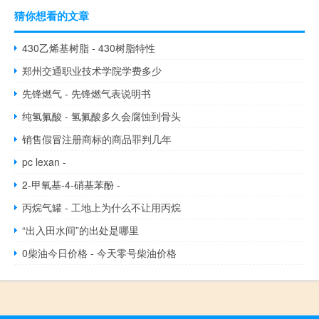
猜你想看的文章
430乙烯基树脂 - 430树脂特性
郑州交通职业技术学院学费多少
先锋燃气 - 先锋燃气表说明书
纯氢氟酸 - 氢氟酸多久会腐蚀到骨头
销售假冒注册商标的商品罪判几年
pc lexan -
2-甲氧基-4-硝基苯酚 -
丙烷气罐 - 工地上为什么不让用丙烷
“出入田水间”的出处是哪里
0柴油今日价格 - 今天零号柴油价格