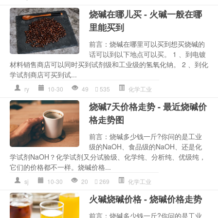
烧碱在哪儿买 - 火碱一般在哪
里能买到
前言：烧碱在哪里可以买到想买烧碱的
话可以到以下地点可以买。 1 、到电镀
材料销售商店可以同时买到试剂级和工业级的氢氧化钠。 2 、到化
学试剂商店可买到试...
ry
10-30
49
535
化学工业
烧碱7天价格走势 - 最近烧碱价
格走势图
前言：烧碱多少钱一斤?你问的是工业
级的NaOH、食品级的NaOH、还是化
学试剂NaOH？化学试剂又分试验级、化学纯、分析纯、优级纯，
它们的价格都不一样。烧碱价格...
sj
10-30
20
269
化学工业
火碱烧碱价格 - 烧碱价格走势
前言：烧碱多少钱一斤?你问的是工业