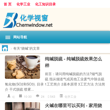
首 页
化学工业
化工知识目录
网站导航
>
有关“烧碱”的文章
纯碱脱硫 - 纯碱脱硫效果怎么
样
前言：请问用纯碱脱硫的方法?烟气脱
硫 指从烟道气或其他工业废气中除去硫
氧化物(SO2和SO3). 目录 1工艺简介 2基本原理 3工艺方法 方法简
介 干式脱硫 喷雾...
cj
10-30
24
543
化学工业
火碱在哪里可以买到 - 家用烧