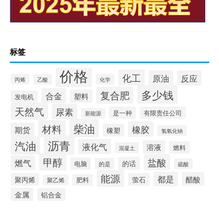
标签
价格
化工
原油
反应
丙烯
化学
乙酸
多少钱
复合肥
合金
塑料
发电机
天然气
尿素
是一种
有限责任公司
新能源
柴油
材料
橡胶
期货
橡塑
氢氧化钠
沥青
汽油
液化气
溶液
燃料
混凝土
甲醇
盐酸
燃气
的话
电脑
的是
硫酸
能源
都是
醋酸
聚丙烯
萤石
肥料
聚乙烯
金属
铝合金