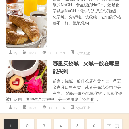
级的NaOH、食品级的NaOH、还是化
学试剂NaOH？化学试剂又分试验级、
化学纯、分析纯、优级纯，它们的价格
都不一样。氢氧化钠...
ry
10-30
50
713
化学工业
哪里买烧碱 - 火碱一般在哪里
能买到
前言：烧碱一般什么店有卖？去一些五
金家具店里有卖，或者是保洁公司也是
有售。 烧碱一般指氢氧化钠，氢氧化钠
被广泛用于各种生产过程中，是一种用途广泛的化...
ry
10-30
17
716
化学工业
1
2
3
4
5
6
下一页