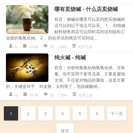
哪有卖烧碱 - 什么店卖烧碱
前言：烧碱在哪里可以买到想买烧碱的
话可以到以下地点可以买。 1 、到电镀
材料销售商店可以同时买到试剂级和工
业级的氢氧化钠。 2 、到化学试剂商店可买到试...
sj
10-30
16
440
化学工业
纯火碱 - 纯碱
前言：分析纯氢氧化钠氢氧化钠，没有
毒。但不宜用于家常洗涤，主要是腐蚀
太强。不仅是对物品的腐蚀，这是次要
的，关键是对手、对皮肤，太利害了，包括碳酸钠...
ry
10-30
52
594
化学工业
1
2
3
4
5
6
下一页
尾页