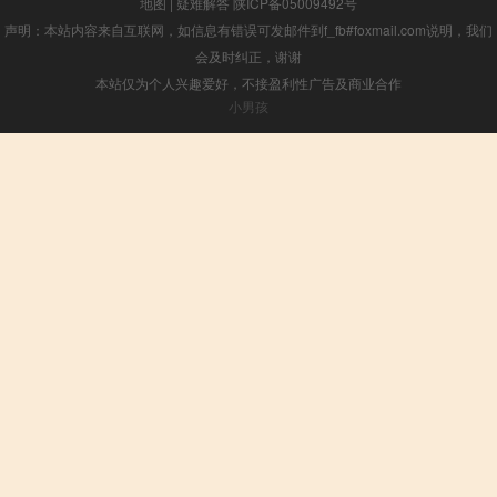
地图
|
疑难解答
陕ICP备05009492号
声明：本站内容来自互联网，如信息有错误可发邮件到f_fb#foxmail.com说明，我们
会及时纠正，谢谢
本站仅为个人兴趣爱好，不接盈利性广告及商业合作
小男孩