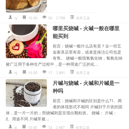
ry
10-30
50
769
化学工业
哪里买烧碱 - 火碱一般在哪里
能买到
前言：烧碱一般什么店有卖？去一些五
金家具店里有卖，或者是保洁公司也是
有售。 烧碱一般指氢氧化钠，氢氧化钠
被广泛用于各种生产过程中，是一种用途广泛的化...
ry
10-30
17
891
化学工业
片碱与烧碱 - 火碱和片碱是一
种吗
前言：烧碱和片碱的区别是什么?1、两
者的体现形式不相同 片碱归于片状的固
体，是一片一片的；而烧碱则是呈现出颗粒状。 烧碱： 片碱：
2、用途不同 片碱常被...
sj
10-30
13
487
化学工业