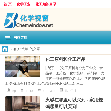
首 页
化学工业
化工知识目录
网站导航
>
有关“火碱”的文章
化工原料和化工产品
[摘要]：【化工原料有分为工业级、食
品级、医药级、化妆品级、试剂级...优
质纯一般都在95%以上;化学纯在99%以
上;分析纯在99.5%以上;色谱纯在99.9%以上,这主...
hg
11-18
7
323
化学工业
火碱在哪里可以买到 - 家用烧
碱哪里可以买到