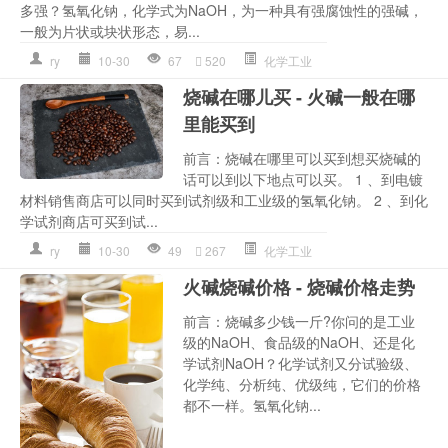
多强？氢氧化钠，化学式为NaOH，为一种具有强腐蚀性的强碱，
一般为片状或块状形态，易...
ry
10-30
67
520
化学工业
烧碱在哪儿买 - 火碱一般在哪
里能买到
前言：烧碱在哪里可以买到想买烧碱的
话可以到以下地点可以买。 1 、到电镀
材料销售商店可以同时买到试剂级和工业级的氢氧化钠。 2 、到化
学试剂商店可买到试...
ry
10-30
49
267
化学工业
火碱烧碱价格 - 烧碱价格走势
前言：烧碱多少钱一斤?你问的是工业
级的NaOH、食品级的NaOH、还是化
学试剂NaOH？化学试剂又分试验级、
化学纯、分析纯、优级纯，它们的价格
都不一样。氢氧化钠...