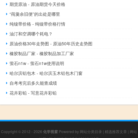
期货原油 - 原油期货今天价格
“莼羹余旧便”的出处是哪里
纯镍带价格 - 纯镍带价格行情
油汀和空调哪个耗电？
原油价格30年走势图 - 原油50年历史走势图
橡胶制品厂家 - 橡胶制品加工厂家
萤石n1w - 萤石n1w使用说明
哈尔滨铝包木 - 哈尔滨玉木铝包木门窗
自考考完后多久能查成绩
花卉彩铅 - 写意花卉彩铅
Copyright © 2012 - 2026
化学视窗
Powered by
网站分类目录
|
精选推荐文章
|
网站