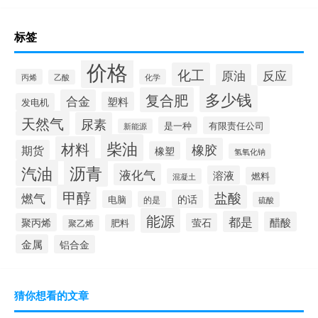
标签
价格
化工
原油
反应
丙烯
化学
乙酸
多少钱
复合肥
合金
塑料
发电机
天然气
尿素
是一种
有限责任公司
新能源
柴油
材料
橡胶
期货
橡塑
氢氧化钠
沥青
汽油
液化气
溶液
燃料
混凝土
甲醇
盐酸
燃气
的话
电脑
的是
硫酸
能源
都是
醋酸
聚丙烯
萤石
肥料
聚乙烯
金属
铝合金
猜你想看的文章